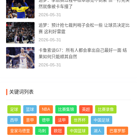
追梦：季后赛过程中根本感觉不到累 但一打完突
然就像被卡车撞了
2026-05-31
追梦：预计抢七裁判哨子会松一些 让球员决定比
赛 这利好雷霆
2026-05-31
卡鲁索谈G7：所有人都会拿出自己最好一面 结
果如何只能顺其自然
2026-05-31
关键词列表
足球
篮球
NBA
比赛集锦
英超
比赛录像
西甲
意甲
德甲
法甲
世界杯
中国足球
皇家马德里
马刺
欧冠
中国篮球
湖人
巴塞罗那