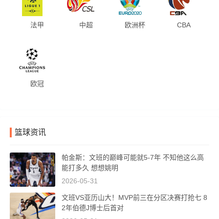
法甲
中超
欧洲杯
CBA
欧冠
篮球资讯
帕金斯：文班的巅峰可能就5-7年 不知他这么高
能打多久 想想姚明
2026-05-31
文班VS亚历山大！MVP前三在分区决赛打抢七 8
2年伯德J博士后首对