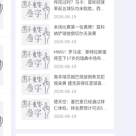
传控过时？马卡：首轮控球
率前五球队均未取胜，西班
牙需找回速度
2026-06-19
本场比赛第一张黄牌！莫科
纳铲球放倒切尔夫染黄
2026-06-19
HWG！罗马诺：斯特拉斯堡
将签下17岁的瑞典中场布兰
特林德
2026-06-19
南非球员姆巴塔放倒希克犯
规染黄 捷克获得任意球直接
打飞
2026-06-19
德天空：塞巴里已经通过拜
仁体检，转会费预计可达550
0万欧
2026-06-19