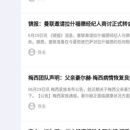
镜报：曼联邀请拉什福德经纪人商讨正式转
6月19日讯 《镜报》消息，曼联邀请拉什福德经纪人与
处。据悉，曼联准备在今夏拒绝巴萨对拉什福德的任何租借
佚名
梅西团队声明：父亲豪尔赫·梅西病情恢复
06月19日讯 梅西家族发布公告，就近期关于梅西父亲
下。【公告】梅西家族通报，豪尔赫正面临健康状况方面的
佚名