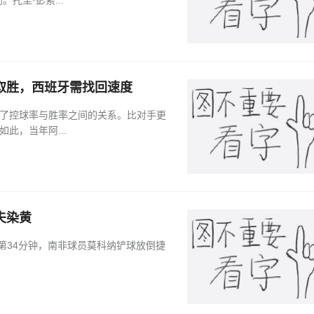
托里·彭索...
取胜，西班牙需找回速度
到了控球率与胜率之间的关系。比对手更
此，当年阿...
夫染黄
赛第34分钟，南非球员莫科纳铲球放倒捷