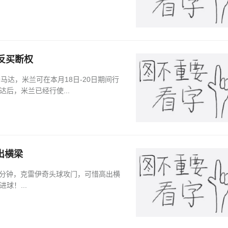
反买断权
马达，米兰可在本月18日-20日期间行
后，米兰已经行使...
出横梁
51分钟，克雷伊奇头球攻门，可惜高出横
球！...