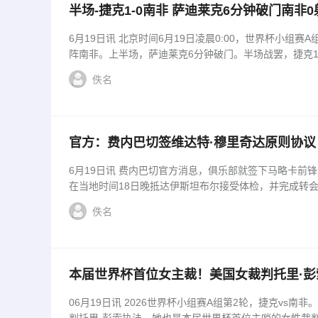
半场-捷克1-0南非 萨迪莱克6分钟破门南非
6月19日讯 北京时间6月19日凌晨0:00，世界杯小组赛
阵南非。上半场，萨迪莱克6分钟破门。半场战罢，捷克1-0
佚名
官方：费内巴切签维达特·穆里奇达原则协议 
6月19日讯 费内巴切官方消息，俱乐部就签下马略卡前
在当地时间18日晚抵达伊斯坦布尔接受体检，并完成转会的
佚名
本届世界杯首位女主裁！美国女裁判托里·彭
06月19日讯 2026世界杯小组赛A组第2轮，捷克vs