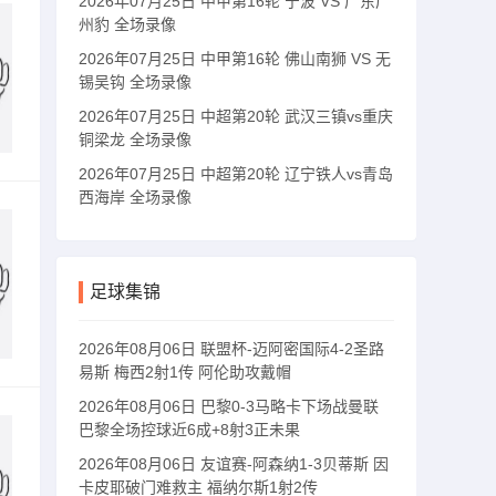
2026年07月25日 中甲第16轮 宁波 VS 广东广
州豹 全场录像
2026年07月25日 中甲第16轮 佛山南狮 VS 无
锡吴钩 全场录像
2026年07月25日 中超第20轮 武汉三镇vs重庆
铜梁龙 全场录像
2026年07月25日 中超第20轮 辽宁铁人vs青岛
西海岸 全场录像
足球集锦
2026年08月06日 联盟杯-迈阿密国际4-2圣路
易斯 梅西2射1传 阿伦助攻戴帽
2026年08月06日 巴黎0-3马略卡下场战曼联
巴黎全场控球近6成+8射3正未果
2026年08月06日 友谊赛-阿森纳1-3贝蒂斯 因
卡皮耶破门难救主 福纳尔斯1射2传