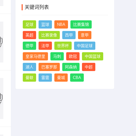
关键词列表
足球
篮球
NBA
比赛集锦
英超
比赛录像
西甲
意甲
德甲
法甲
世界杯
中国足球
皇家马德里
马刺
欧冠
中国篮球
湖人
巴塞罗那
阿森纳
中超
曼联
雷霆
曼城
CBA