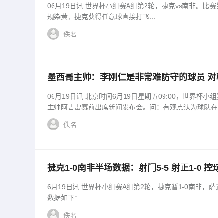
06月19日讯 世界杯小组赛A组第2轮，捷克vs南非。比
规染黄，捷克获得任意球直接打飞...
佚名
墨西哥主帅：李刚仁是非常难防守的球员 
06月19日讯 北京时间6月19日星期五09:00，世界杯
主帅阿吉雷赛前出席新闻发布会。问：有观点认为球队在对
佚名
捷克1-0南非半场数据：射门5-5 射正1-0 控球
6月19日讯 世界杯小组赛A组第2轮，捷克暂1-0南非，
数据如下：...
佚名