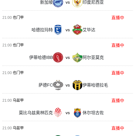
新加坡
vs
印度尼西亚
直播中
21:00
也门甲
哈德拉玛特
vs
艾毕达
直播中
21:00
也门甲
伊蒂哈德IBB
vs
阿尔亚莫克
直播中
21:00
也门甲
萨德FC
vs
伊蒂哈德拉毛
直播中
21:00
乌兹甲
莫比乌兹奥林匹克
vs
休尔坦古佐
直播中
21:00
乌兹甲