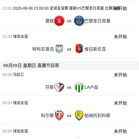
未开始
23:00
2026-08-08 23:00:00 足球友谊赛 曼联VS巴黎圣日耳曼 比赛直播
曼联
vs
巴黎圣日耳曼
未开始
23:30
球会友谊
特布尼普克
vs
维拉斯尼亚
08月09日 星期日 直播节目表
未开始
00:00
乌拉乙
芬斯
vs
LA卢兹
未开始
00:00
球会友谊
科尔察
vs
帕纳托利科斯
未开始
00:00
球会友谊