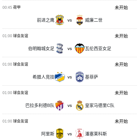
未开始
00:45
荷甲
前进之鹰
vs
威廉二世
未开始
01:00
球会友谊
伯明翰城女足
vs
瓦伦西亚女足
未开始
01:00
球会友谊
希腊人竞技
vs
基菲萨
未开始
01:00
球会友谊
巴拉多利德B队
vs
皇家马德里C队
未开始
01:00
球会友谊
阿里斯
vs
潘塞莱科斯