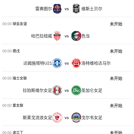
雷弗图尔
vs
维斯土贝尔
未开始
00:00
球会友谊
哈巴拉纽威
vs
色当
未开始
00:00
德戊
达姆施塔特U21
vs
洛特维哈达马尔
未开始
00:00
瑞士女联
拉珀斯维尔女足
vs
圣加仑女足
未开始
00:00
爱女联
斯莱戈流浪女足
vs
戈尔韦女足
未开始
00:00
波兰丁