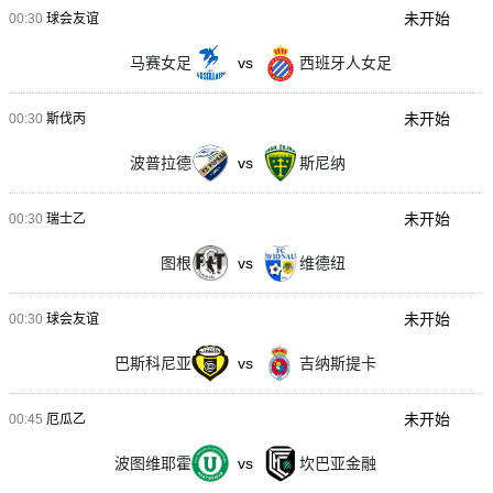
未开始
00:30
球会友谊
马赛女足
vs
西班牙人女足
未开始
00:30
斯伐丙
波普拉德
vs
斯尼纳
未开始
00:30
瑞士乙
图根
vs
维德纽
未开始
00:30
球会友谊
巴斯科尼亚
vs
吉纳斯提卡
未开始
00:45
厄瓜乙
波图维耶霍
vs
坎巴亚金融