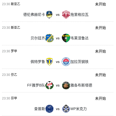
未开始
23:30
斯亚乙
德伦弗赫尼卡
vs
拖里格拉瓦
未开始
23:30
斯亚乙
贝尔廷齐
vs
韦莱涅鲁达
未开始
23:30
罗甲
佩特罗鲁
vs
加拉茨钢铁
未开始
23:30
芬乙
FF雅罗B队
vs
雅各布斯塔德
未开始
23:30
芬甲
查普斯
vs
MP米克力