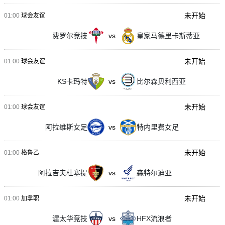
未开始
01:00
球会友谊
费罗尔竞技
vs
皇家马德里卡斯蒂亚
未开始
01:00
球会友谊
KS卡玛特
vs
比尔森贝利西亚
未开始
01:00
球会友谊
阿拉维斯女足
vs
特内里费女足
未开始
01:00
格鲁乙
阿拉吉夫杜塞提
vs
森特尔迪亚
未开始
01:00
加拿职
渥太华竞技
vs
HFX流浪者