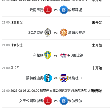
云南玉昆
vs
成都蓉城
未开始
21:00
球会友谊
SC洛克伦
vs
乌姆沙拉尔
未开始
21:00
球会友谊
利兹联
vs
RB莱比锡
未开始
21:00
乌拉乙
蒙特维迪奥
vs
派桑杜FC
未开始
21:00
2026-08-08 21:00:00 联赛杯 女王公园巡游者VS米尔沃尔 比赛直播
女王公园巡游者
vs
米尔沃尔