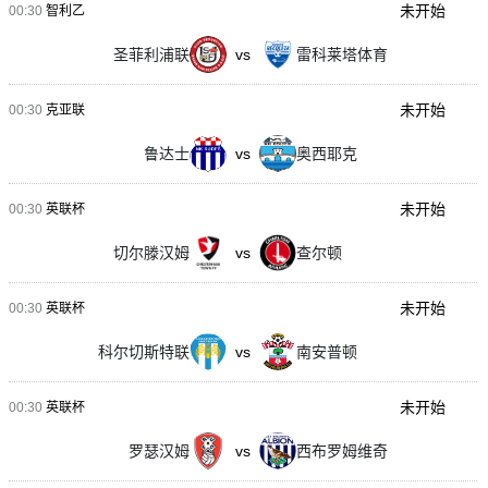
未开始
00:30
智利乙
圣菲利浦联
vs
雷科莱塔体育
未开始
00:30
克亚联
鲁达士
vs
奥西耶克
未开始
00:30
英联杯
切尔滕汉姆
vs
查尔顿
未开始
00:30
英联杯
科尔切斯特联
vs
南安普顿
未开始
00:30
英联杯
罗瑟汉姆
vs
西布罗姆维奇