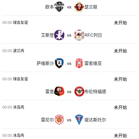
欧本
vs
瑟兰联
未开始
00:00
球会友谊
艾斯登
vs
RFC列日
未开始
00:00
波兰丙
萨维斯沙
vs
雷索维亚
未开始
00:00
球会友谊
雷恩
vs
布伦特福德
未开始
00:00
冰岛丙
雷尼尔
vs
堤达斯托尔
未开始
00:00
冰岛丙