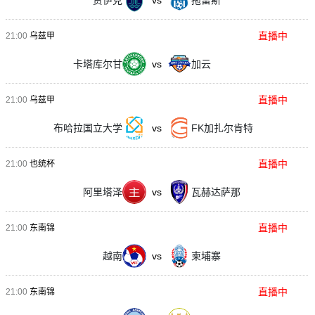
贾伊克
vs
拖雷斯
直播中
21:00
乌兹甲
卡塔库尔甘
vs
加云
直播中
21:00
乌兹甲
布哈拉国立大学
vs
FK加扎尔肯特
直播中
21:00
也统杯
阿里塔泽
vs
瓦赫达萨那
直播中
21:00
东南锦
越南
vs
柬埔寨
直播中
21:00
东南锦