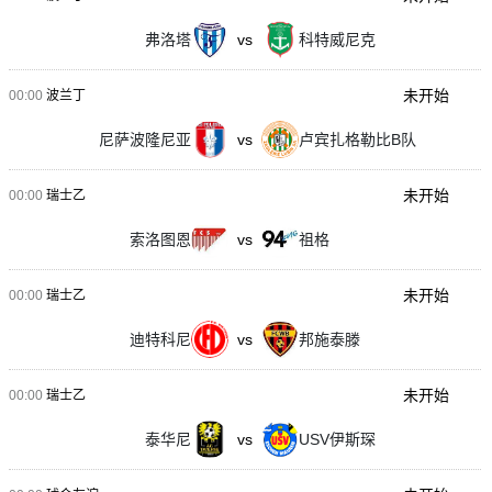
弗洛塔
vs
科特威尼克
未开始
00:00
波兰丁
尼萨波隆尼亚
vs
卢宾扎格勒比B队
未开始
00:00
瑞士乙
索洛图恩
vs
祖格
未开始
00:00
瑞士乙
迪特科尼
vs
邦施泰滕
未开始
00:00
瑞士乙
泰华尼
vs
USV伊斯琛