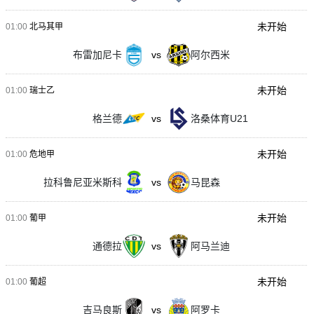
未开始
01:00
北马其甲
布雷加尼卡
vs
阿尔西米
未开始
01:00
瑞士乙
格兰德
vs
洛桑体育U21
未开始
01:00
危地甲
拉科鲁尼亚米斯科
vs
马昆森
未开始
01:00
葡甲
通德拉
vs
阿马兰迪
未开始
01:00
葡超
吉马良斯
vs
阿罗卡