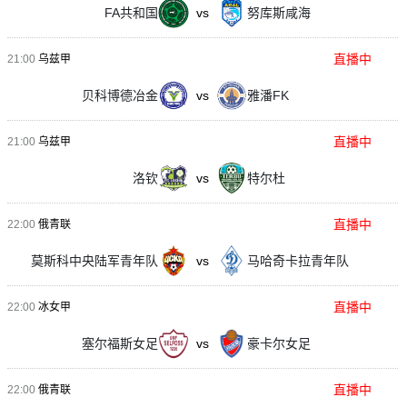
FA共和国
vs
努库斯咸海
直播中
21:00
乌兹甲
贝科博德冶金
vs
雅潘FK
直播中
21:00
乌兹甲
洛钦
vs
特尔杜
直播中
22:00
俄青联
莫斯科中央陆军青年队
vs
马哈奇卡拉青年队
直播中
22:00
冰女甲
塞尔福斯女足
vs
豪卡尔女足
直播中
22:00
俄青联