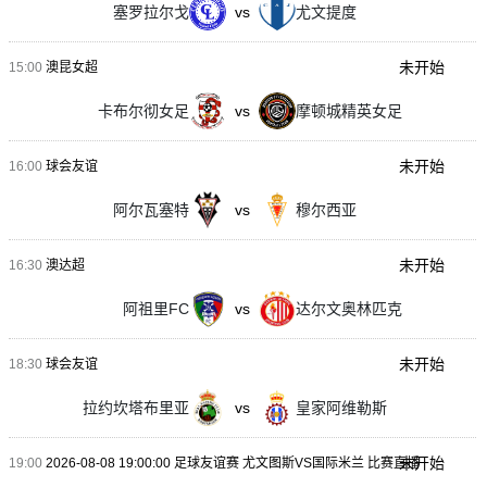
塞罗拉尔戈
vs
尤文提度
未开始
15:00
澳昆女超
卡布尔彻女足
vs
摩顿城精英女足
未开始
16:00
球会友谊
阿尔瓦塞特
vs
穆尔西亚
未开始
16:30
澳达超
阿祖里FC
vs
达尔文奥林匹克
未开始
18:30
球会友谊
拉约坎塔布里亚
vs
皇家阿维勒斯
未开始
19:00
2026-08-08 19:00:00 足球友谊赛 尤文图斯VS国际米兰 比赛直播