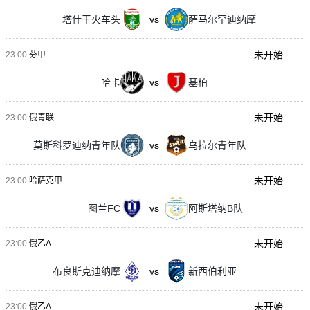
塔什干火车头
vs
萨马尔罕迪纳摩
未开始
23:00
芬甲
哈卡
vs
基柏
未开始
23:00
俄青联
莫斯科罗迪纳青年队
vs
乌拉尔青年队
未开始
23:00
哈萨克甲
图兰FC
vs
阿斯塔纳B队
未开始
23:00
俄乙A
布良斯克迪纳摩
vs
新西伯利亚
未开始
23:00
俄乙A