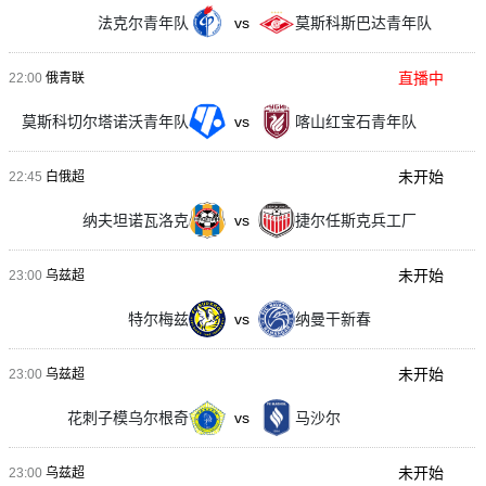
法克尔青年队
vs
莫斯科斯巴达青年队
直播中
22:00
俄青联
莫斯科切尔塔诺沃青年队
vs
喀山红宝石青年队
未开始
22:45
白俄超
纳夫坦诺瓦洛克
vs
捷尔任斯克兵工厂
未开始
23:00
乌兹超
特尔梅兹
vs
纳曼干新春
未开始
23:00
乌兹超
花刺子模乌尔根奇
vs
马沙尔
未开始
23:00
乌兹超