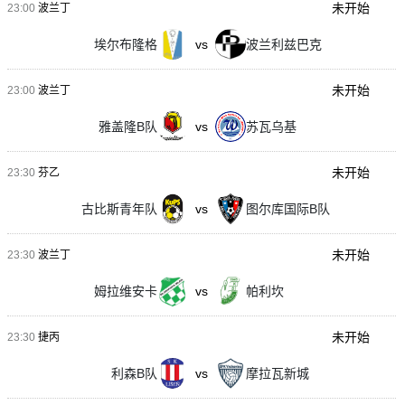
未开始
23:00
波兰丁
埃尔布隆格
vs
波兰利兹巴克
未开始
23:00
波兰丁
雅盖隆B队
vs
苏瓦乌基
未开始
23:30
芬乙
古比斯青年队
vs
图尔库国际B队
未开始
23:30
波兰丁
姆拉维安卡
vs
帕利坎
未开始
23:30
捷丙
利森B队
vs
摩拉瓦新城