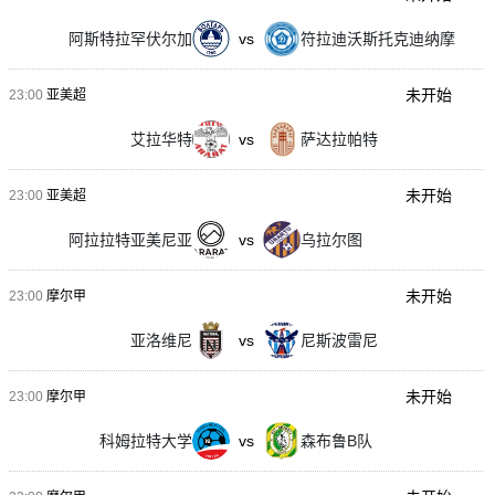
阿斯特拉罕伏尔加
vs
符拉迪沃斯托克迪纳摩
未开始
23:00
亚美超
艾拉华特
vs
萨达拉帕特
未开始
23:00
亚美超
阿拉拉特亚美尼亚
vs
乌拉尔图
未开始
23:00
摩尔甲
亚洛维尼
vs
尼斯波雷尼
未开始
23:00
摩尔甲
科姆拉特大学
vs
森布鲁B队