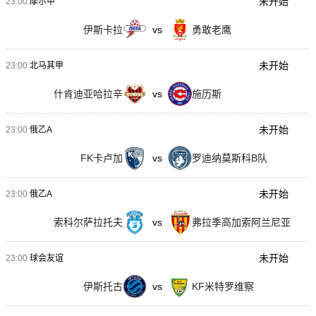
未开始
23:00
摩尔甲
伊斯卡拉
vs
勇敢老鹰
未开始
23:00
北马其甲
什肯迪亚哈拉辛
vs
施历斯
未开始
23:00
俄乙A
FK卡卢加
vs
罗迪纳莫斯科B队
未开始
23:00
俄乙A
索科尔萨拉托夫
vs
弗拉季高加索阿兰尼亚
未开始
23:00
球会友谊
伊斯托古
vs
KF米特罗维察