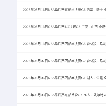
2026年05月16日NBA季后赛东部半决赛G6 活塞 - 骑士
2026年05月13日CBA季后赛1/4决赛G3 广厦 - 山西 全
2026年05月13日NBA季后赛西部半决赛G5 森林狼 - 马
2026年05月07日NBA季后赛西部半决赛G2 森林狼 - 马
2026年05月06日NBA季后赛西部半决赛G1 湖人 - 雷霆
2026年05月03日NBA季后赛东部首轮G7 76人 - 凯尔特