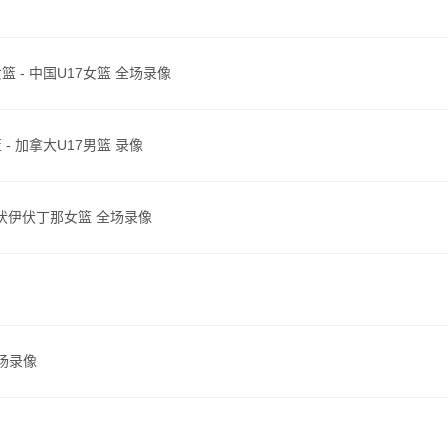
篮 - 中国U17女篮 全场录像
 - 加拿大U17男篮 录像
- 伏伊伏丁那女篮 全场录像
全场录像