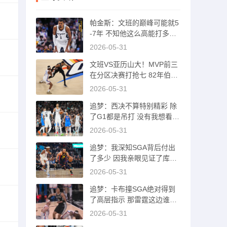
帕金斯：文班的巅峰可能就5
-7年 不知他这么高能打多久
想想姚明
2026-05-31
文班VS亚历山大！MVP前三
在分区决赛打抢七 82年伯德
J博士后首对
2026-05-31
追梦：西决不算特别精彩 除
了G1都是吊打 没有我想看的
有来有回
2026-05-31
追梦：我深知SGA背后付出
了多少 因我亲眼见证了库里
14年来的努力
2026-05-31
追梦：卡布撞SGA绝对得到
了高层指示 那雷霆这边谁来
搞文班呢？
2026-05-31