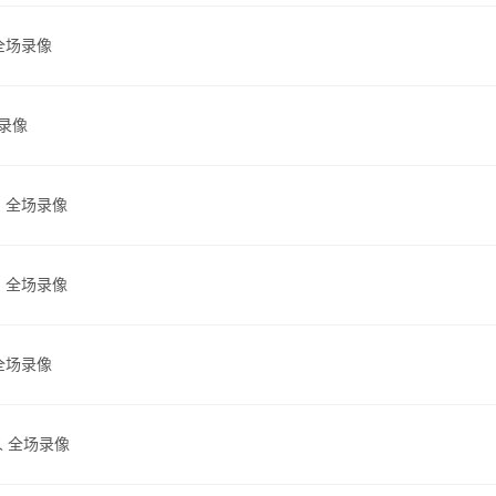
 全场录像
场录像
刺 全场录像
刺 全场录像
 全场录像
人 全场录像