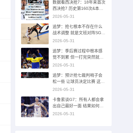
数据看西决抢7：18年来首次
西决抢7 历史第160次&本赛
季第5次抢7
2026-05-31
追梦：抢七根本不存在什么
战术调整 就是文班对阵SGA
的个人秀
2026-05-31
追梦：季后赛过程中根本感
觉不到累 但一打完突然就像
被卡车撞了
2026-05-31
追梦：预计抢七裁判哨子会
松一些 让球员决定比赛 这利
好雷霆
2026-05-31
卡鲁索谈G7：所有人都会拿
出自己最好一面 结果如何只
能顺其自然
2026-05-31