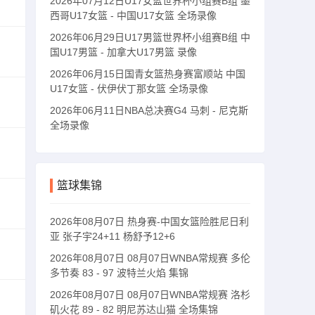
2026年07月12日U17女篮世界杯小组赛B组 墨
西哥U17女篮 - 中国U17女篮 全场录像
2026年06月29日U17男篮世界杯小组赛B组 中
国U17男篮 - 加拿大U17男篮 录像
2026年06月15日国青女篮热身赛富顺站 中国
U17女篮 - 伏伊伏丁那女篮 全场录像
2026年06月11日NBA总决赛G4 马刺 - 尼克斯
全场录像
篮球集锦
2026年08月07日 热身赛-中国女篮险胜尼日利
亚 张子宇24+11 杨舒予12+6
2026年08月07日 08月07日WNBA常规赛 多伦
多节奏 83 - 97 波特兰火焰 集锦
2026年08月07日 08月07日WNBA常规赛 洛杉
矶火花 89 - 82 明尼苏达山猫 全场集锦