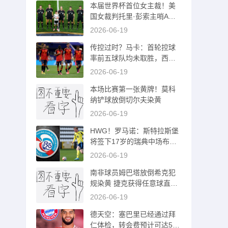
本届世界杯首位女主裁！美
国女裁判托里·彭索主哨A组
捷克vs南非
2026-06-19
传控过时？马卡：首轮控球
率前五球队均未取胜，西班
牙需找回速度
2026-06-19
本场比赛第一张黄牌！莫科
纳铲球放倒切尔夫染黄
2026-06-19
HWG！罗马诺：斯特拉斯堡
将签下17岁的瑞典中场布兰
特林德
2026-06-19
南非球员姆巴塔放倒希克犯
规染黄 捷克获得任意球直接
打飞
2026-06-19
德天空：塞巴里已经通过拜
仁体检，转会费预计可达550