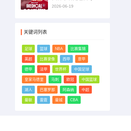
0万欧
2026-06-19
关键词列表
足球
篮球
NBA
比赛集锦
英超
比赛录像
西甲
意甲
德甲
法甲
世界杯
中国足球
皇家马德里
马刺
欧冠
中国篮球
湖人
巴塞罗那
阿森纳
中超
曼联
雷霆
曼城
CBA