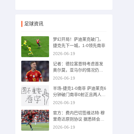
足球资讯
梦幻开局！萨迪莱克破门，
捷克先下一城，1-0领先南非
2026-06-19
记者：德拉富恩特考虑首发
奥尔莫，亚马尔的情况仍待
观察
2026-06-19
半场-捷克1-0南非 萨迪莱克6
分钟破门南非0射正且两人染
黄
2026-06-19
官方：费内巴切签维达特·穆
里奇达原则协议 据悉转会费
1500万欧
2026-06-19