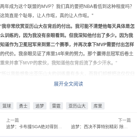
两年成为这个联盟的MVP？我们真的要把NBA看低到这种程度吗？
这简直是个耻辱，让人作呕，真的让人作呕。”
“
我非常欣赏亚历山大在背后的付出。我可能不清楚他每天具体是怎
么训练的，因为我没有亲眼看到。但我深知他付出了多少。因为我
知道作为卫冕冠军来到第二个赛季，并再次拿下MVP需要付出怎样
的代价。我亲眼见证了库里14年来的努力。那个赢得总冠军后卷土
重来并拿下MVP的家伙，我知道他在背后流了多少汗水。
”
“所以我能想象出亚历山大的训练量有多大，而我们却想把这仅仅归
结为假摔和骗犯规。兄弟，别闹了。难道我们真的要装作这家伙不
展开全文阅读
是进攻万花筒？难道我们真的以为NBA是个随便假摔、骗个犯规上
罚球线就能成功的地方，就能让他连续两年成为联盟第一人？我受
篮球
勇士
追梦
雷霆
亚历山大
库里
够了，我真的受够了。为什么我们就不能好好欣赏这些球员？他们
打出了极高的水准。”
上一篇
下一篇
追梦：卡布撞SGA绝对得到了高层指示 那雷霆这边谁来搞文班呢？
追梦：西决不算特别精彩 除了G1都是吊打 没有我想看的有来有回