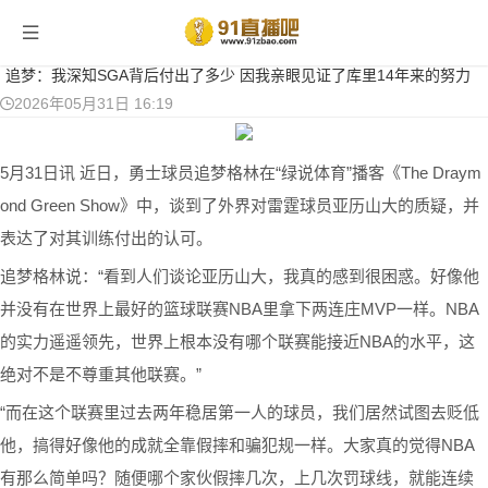
当前位置：
首页
>
篮球新闻
> 正文
追梦：我深知SGA背后付出了多少 因我亲眼见证了库里14年来的努力
2026年05月31日 16:19
5月31日讯 近日，勇士球员追梦格林在“绿说体育”播客《The Draym
ond Green Show》中，谈到了外界对雷霆球员亚历山大的质疑，并
表达了对其训练付出的认可。
追梦格林说：“看到人们谈论亚历山大，我真的感到很困惑。好像他
并没有在世界上最好的篮球联赛NBA里拿下两连庄MVP一样。NBA
的实力遥遥领先，世界上根本没有哪个联赛能接近NBA的水平，这
绝对不是不尊重其他联赛。”
“而在这个联赛里过去两年稳居第一人的球员，我们居然试图去贬低
他，搞得好像他的成就全靠假摔和骗犯规一样。大家真的觉得NBA
有那么简单吗？随便哪个家伙假摔几次，上几次罚球线，就能连续