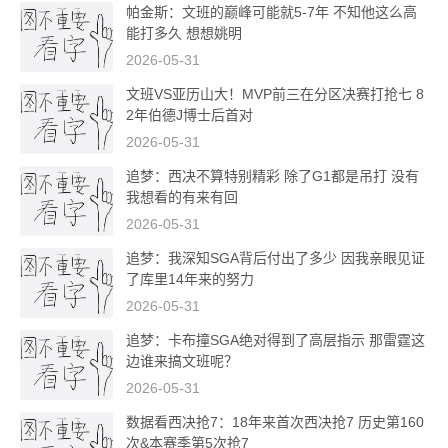
帕金斯：文班的巅峰可能就5-7年 不知他这么高
能打多久 想想姚明
2026-05-31
文班VS亚历山大！MVP前三在分区决赛打抢七 8
2年伯德J博士后首对
2026-05-31
追梦：西决不算特别精彩 除了G1都是吊打 没有
我想看的有来有回
2026-05-31
追梦：我深知SGA背后付出了多少 因我亲眼见证
了库里14年来的努力
2026-05-31
追梦：卡布撞SGA绝对得到了高层指示 那雷霆这
边谁来搞文班呢？
2026-05-31
数据看西决抢7：18年来首次西决抢7 历史第160
次&本赛季第5次抢7