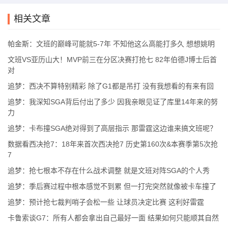
相关文章
帕金斯：文班的巅峰可能就5-7年 不知他这么高能打多久 想想姚明
文班VS亚历山大！MVP前三在分区决赛打抢七 82年伯德J博士后首
对
追梦：西决不算特别精彩 除了G1都是吊打 没有我想看的有来有回
追梦：我深知SGA背后付出了多少 因我亲眼见证了库里14年来的努
力
追梦：卡布撞SGA绝对得到了高层指示 那雷霆这边谁来搞文班呢？
数据看西决抢7：18年来首次西决抢7 历史第160次&本赛季第5次抢
7
追梦：抢七根本不存在什么战术调整 就是文班对阵SGA的个人秀
追梦：季后赛过程中根本感觉不到累 但一打完突然就像被卡车撞了
追梦：预计抢七裁判哨子会松一些 让球员决定比赛 这利好雷霆
卡鲁索谈G7：所有人都会拿出自己最好一面 结果如何只能顺其自然