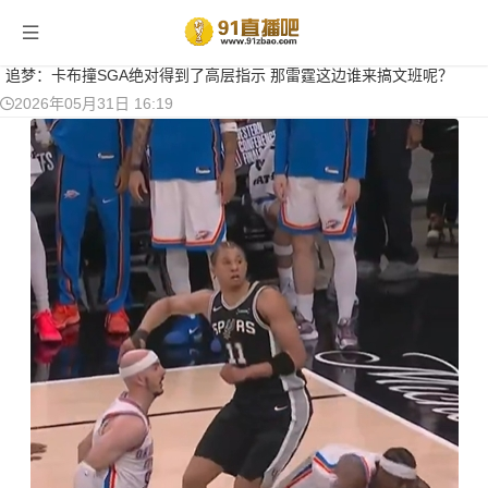
当前位置：
首页
>
篮球新闻
> 正文
追梦：卡布撞SGA绝对得到了高层指示 那雷霆这边谁来搞文班呢？
2026年05月31日 16:19