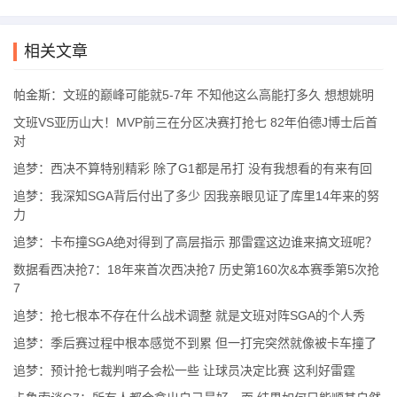
“你不得不尊重这一点。但是雷霆这边，谁会去针对文班亚马呢？这
就是我要问的问题。如果他们要干掉亚历山大，雷霆这边谁站出来
相关文章
对付文班亚马？你们就这么干看着吗？”
帕金斯：文班的巅峰可能就5-7年 不知他这么高能打多久 想想姚明
相关链接→
小伙子挺狠！卡特·布莱恩特冲击撞翻亚历山大 普通犯规
文班VS亚历山大！MVP前三在分区决赛打抢七 82年伯德J博士后首
未升级
对
追梦：西决不算特别精彩 除了G1都是吊打 没有我想看的有来有回
追梦：我深知SGA背后付出了多少 因我亲眼见证了库里14年来的努
力
追梦：卡布撞SGA绝对得到了高层指示 那雷霆这边谁来搞文班呢？
数据看西决抢7：18年来首次西决抢7 历史第160次&本赛季第5次抢
7
追梦：抢七根本不存在什么战术调整 就是文班对阵SGA的个人秀
追梦：季后赛过程中根本感觉不到累 但一打完突然就像被卡车撞了
追梦：预计抢七裁判哨子会松一些 让球员决定比赛 这利好雷霆