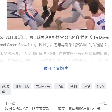
5月31日讯 近日，勇士球员追梦格林在“绿说体育”播客《The Draym
ond Green Show》中，谈到了雷霆与马刺系列赛G6中的关键场面。
追梦格林说：“大家都知道进入G6，这是文班亚马必须接管的比赛，
他一开场就连进两个三分定下了基调。他的投篮手感火热，感觉极
佳，全场观众都被点燃了。这绝对是今晚的高光时刻。”
展开全文阅读
“但我认为还有一点非常重要，虽然算不上高光时刻，但也算是个转
折点。卡特·布莱恩特直接冲向亚历山大。把他放倒了。
大伙儿，那
篮球
亚历山大
文班亚马
雷霆
马刺
追梦
NBA
勇士
是故意的。这绝对是高层下达的指令。我不是说谁特意安排的，但
这命令一定来自于卡特·布莱恩特的上级。
然后卡特·布莱恩特表示‘我
上一篇
下一篇
是个战士，我来搞定他’。”
数据看西决抢7：18年来首次西决抢7 历史第160次&本赛季第5次抢7
追梦：我深知SGA背后付出了多少 因我亲眼见证了库里14年来的努力