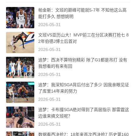
帕金斯：文班的巅峰可能就5-7年 不知他这么高
能打多久 想想姚明
2026-05-31
文班VS亚历山大！MVP前三在分区决赛打抢七 8
2年伯德J博士后首对
2026-05-31
追梦：西决不算特别精彩 除了G1都是吊打 没有
我想看的有来有回
2026-05-31
追梦：我深知SGA背后付出了多少 因我亲眼见证
了库里14年来的努力
2026-05-31
追梦：卡布撞SGA绝对得到了高层指示 那雷霆这
边谁来搞文班呢？
2026-05-31
数据看西决抢7：18年来首次西决抢7 历史第160