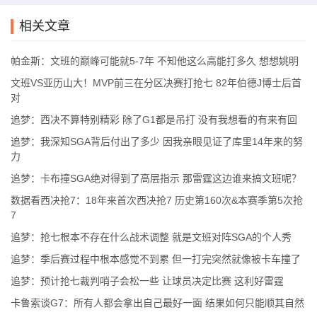
相关文章
帕金斯：文班的巅峰可能就5-7年 不知他这么高能打多久 想想姚明
文班VS亚历山大！MVP前三在分区决赛打抢七 82年伯德J博士后首
对
追梦：西决不算特别精彩 除了G1都是吊打 没有我想看的有来有回
追梦：我深知SGA背后付出了多少 因我亲眼见证了库里14年来的努
力
追梦：卡布撞SGA绝对得到了高层指示 那雷霆这边谁来搞文班呢？
数据看西决抢7：18年来首次西决抢7 历史第160次&本赛季第5次抢
7
追梦：抢七根本不存在什么战术调整 就是文班对阵SGA的个人秀
追梦：季后赛过程中根本感觉不到累 但一打完突然就像被卡车撞了
追梦：预计抢七裁判哨子会松一些 让球员决定比赛 这利好雷霆
卡鲁索谈G7：所有人都会拿出自己最好一面 结果如何只能顺其自然