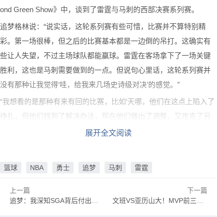
ond Green Show》中，谈到了雷霆与马刺的西部决赛系列赛。
追梦格林说：“说实话，这轮系列赛有些可惜，比赛并不算特别精
彩。第一场很棒，但之后的比赛基本都是一边倒的吊打。这确实有
些让人失望，不过主场球队都能赢球。雷霆在客场拿下了一场关键
胜利，这也是马刺需要做到的一点。但说句心里话，这轮系列赛并
没有那种让我觉得‘哇，给我来几场史诗级对决’的感觉。”
“我想看的是那种有来有回的比赛，比如‘天哪，他们在这点上陷入了
挣扎，但他们找到了解决办法，现在他们做出了调整，又攻克了另
一个难题’。但这轮系列赛给我的感觉更像是‘哎呀，雷霆今晚看起来
展开全文阅读
累了，好吧，第四节他们放弃了，他们缴械投降了’。又或者是‘文班
亚马今晚看来也累了，上半场毫无侵略性’，到了第二天晚上他活力
篮球
NBA
勇士
追梦
马刺
雷霆
四射，上半场就疯狂出手16次。”
上一篇
下一篇
追梦：我深知SGA背后付出了多少 因我亲眼见证了库里14年来的努力
文班VS亚历山大！MVP前三在分区决赛打抢七 82年伯德J博士后首对