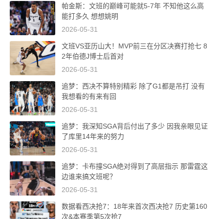
帕金斯：文班的巅峰可能就5-7年 不知他这么高
能打多久 想想姚明
2026-05-31
文班VS亚历山大！MVP前三在分区决赛打抢七 8
2年伯德J博士后首对
2026-05-31
追梦：西决不算特别精彩 除了G1都是吊打 没有
我想看的有来有回
2026-05-31
追梦：我深知SGA背后付出了多少 因我亲眼见证
了库里14年来的努力
2026-05-31
追梦：卡布撞SGA绝对得到了高层指示 那雷霆这
边谁来搞文班呢？
2026-05-31
数据看西决抢7：18年来首次西决抢7 历史第160
次&本赛季第5次抢7