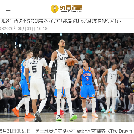
当前位置：
首页
>
篮球新闻
> 正文
追梦：西决不算特别精彩 除了G1都是吊打 没有我想看的有来有回
2026年05月31日 16:19
5月31日讯 近日，勇士球员追梦格林在“绿说体育”播客《The Draym