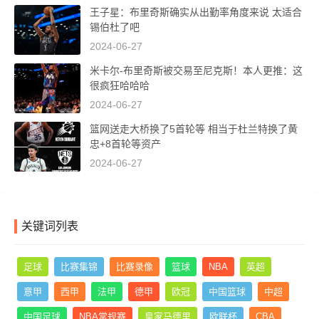
王子星：布里奇斯确实从出勤率角度来说 太适合
锡伯杜了吧
2024-06-27
米卡尔-布里奇斯被交易至尼克斯！本人更推：这
很疯狂哈哈哈
2024-06-27
篮网送走大桥换了5首轮等 相当于杜兰特换了黄
忠+8首轮等资产
2024-06-27
关键词列表
足球
比赛集锦
比赛录像
篮球
NBA
英超
意甲
西甲
法甲
德甲
欧冠
中国篮球
中超
中国足球
NBA常规赛
皇家马德里
欧联杯
CBA