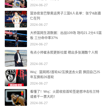
2024-06-27
篮协官宣巴黎奥运男子三篮6人名单：张宁&赵嘉
仁在列
2024-06-27
大桥篮网生涯数据：出战109场 场均21.2分4.5篮
板 三分命中率37%
2024-06-27
有点小帅崔永熙更新社媒 晒出多张潮酷个人照
2024-06-27
Woj：篮网将2首轮&2互换送去火箭 换回自己25
年互换和26首轮
2024-06-27
看懂了！Woj：火箭收拾首轮签是想冲击杜兰特
或者干一票大的！
2024-06-27