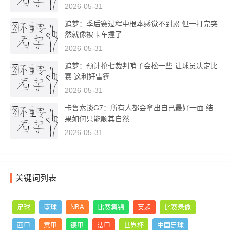
2026-05-31
追梦：季后赛过程中根本感觉不到累 但一打完突
然就像被卡车撞了
2026-05-31
追梦：预计抢七裁判哨子会松一些 让球员决定比
赛 这利好雷霆
2026-05-31
卡鲁索谈G7：所有人都会拿出自己最好一面 结
果如何只能顺其自然
2026-05-31
关键词列表
足球
篮球
NBA
比赛集锦
英超
比赛录像
西甲
意甲
德甲
法甲
世界杯
中国足球