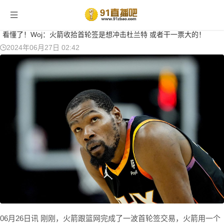
当前位置：
首页
>
篮球新闻
> 正文
看懂了！Woj：火箭收拾首轮签是想冲击杜兰特 或者干一票大的！
2024年06月27日 02:42
06月26日讯 刚刚，火箭跟篮网完成了一波首轮签交易，火箭用一个