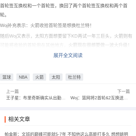
首轮签互换权和一个首轮签，换回了两个首轮签互换权和两个首
轮。
Woj补充表示：火箭收拾首轮签是想换杜兰特！
随后Woj又表示，太阳方面想要留下KD再试一年三巨头，火箭则有
可能将收拾的首轮用在其他地方，
火箭现在很想要做一波大升级！
展开全文阅读
篮球
NBA
火箭
太阳
杜兰特
上一篇
下一篇
王子星：布里奇斯确实从出勤率角度来说 太适合锡伯杜了吧
Woj：篮网将2首轮&2互换送去火箭 换回自己25年互换和26首轮
相关文章
帕金斯：文班的巅峰可能就5-7年 不知他这么高能打多久 想想姚明