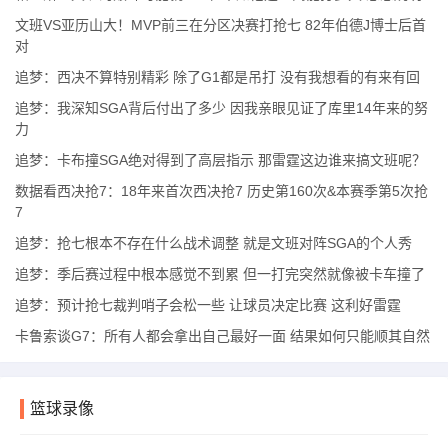
文班VS亚历山大！MVP前三在分区决赛打抢七 82年伯德J博士后首
对
追梦：西决不算特别精彩 除了G1都是吊打 没有我想看的有来有回
追梦：我深知SGA背后付出了多少 因我亲眼见证了库里14年来的努
力
追梦：卡布撞SGA绝对得到了高层指示 那雷霆这边谁来搞文班呢？
数据看西决抢7：18年来首次西决抢7 历史第160次&本赛季第5次抢
7
追梦：抢七根本不存在什么战术调整 就是文班对阵SGA的个人秀
追梦：季后赛过程中根本感觉不到累 但一打完突然就像被卡车撞了
追梦：预计抢七裁判哨子会松一些 让球员决定比赛 这利好雷霆
卡鲁索谈G7：所有人都会拿出自己最好一面 结果如何只能顺其自然
篮球录像