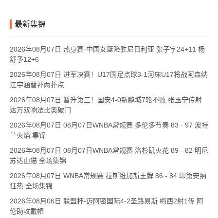
最新集锦
2026年08月07日 热身赛-中国女篮险胜尼日利亚 张子宇24+11 杨
舒予12+6
2026年08月07日 进军决赛！U17国足点球3-1河床U17将战阿森纳
江宇涵替补两扑点
2026年08月07日 暂升第三！国安4-0新鹏城7轮不败 张玉宁传射
达万双响法比奥破门
2026年08月07日 08月07日WNBA常规赛 多伦多节奏 83 - 97 波特
兰火焰 集锦
2026年08月07日 08月07日WNBA常规赛 洛杉矶火花 89 - 82 明尼
苏达山猫 全场集锦
2026年08月07日 WNBA常规赛 拉斯维加斯王牌 86 - 84 印第安纳
狂热 全场集锦
2026年08月06日 联盟杯-迈阿密国际4-2圣路易斯 梅西2射1传 阿
伦助攻戴帽