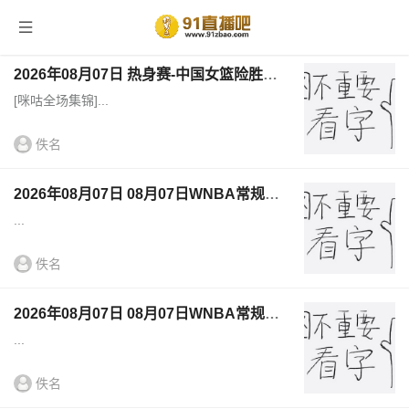
首页
> TAG信息列表 > 篮球
2026年08月07日 热身赛-中国女篮险胜尼
日利亚 张子宇24+11 杨舒予12+6
[咪咕全场集锦]...
佚名
2026年08月07日 08月07日WNBA常规赛
多伦多节奏 83 - 97 波特兰火焰 集锦
...
佚名
2026年08月07日 08月07日WNBA常规赛
洛杉矶火花 89 - 82 明尼苏达山猫 全场集
...
锦
佚名