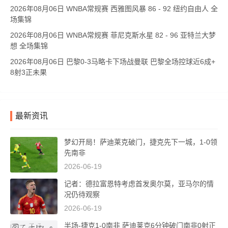
2026年08月06日 WNBA常规赛 西雅图风暴 86 - 92 纽约自由人 全
场集锦
2026年08月06日 WNBA常规赛 菲尼克斯水星 82 - 96 亚特兰大梦
想 全场集锦
2026年08月06日 巴黎0-3马略卡下场战曼联 巴黎全场控球近6成+
8射3正未果
最新资讯
梦幻开局！萨迪莱克破门，捷克先下一城，1-0领
先南非
2026-06-19
记者：德拉富恩特考虑首发奥尔莫，亚马尔的情
况仍待观察
2026-06-19
半场-捷克1-0南非 萨迪莱克6分钟破门南非0射正