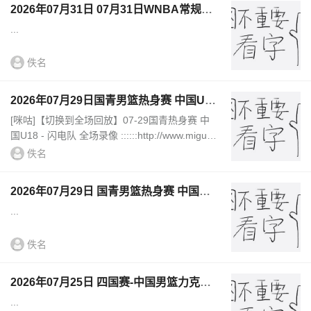
2026年07月31日 07月31日WNBA常规赛
明尼苏达山猫104-72多伦多节奏 全场集锦
...
佚名
2026年07月29日国青男篮热身赛 中国U18
男篮 - 纽纳华丁闪电队 全场录像
[咪咕]【切换到全场回放】07-29国青热身赛 中
国U18 - 闪电队 全场录像 ::::::http://www.miguvi
deo.com/p/live/120000585375?appfrom=migu
佚名
video&cid=966445298&sysfrom=and...
2026年07月29日 国青男篮热身赛 中国U1
8男篮 75 - 81 纽纳华丁闪电队 全场集锦
...
佚名
2026年07月25日 四国赛-中国男篮力克格
鲁吉亚 廖三宁18分 李弘权14分
...