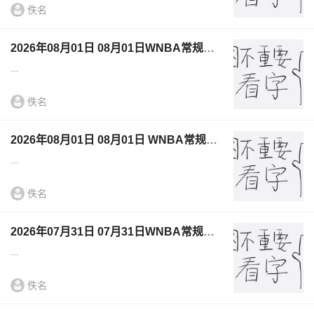
佚名
2026年08月01日 08月01日WNBA常规赛
达拉斯飞翼75-81华盛顿神秘人 全场集锦
...
佚名
2026年08月01日 08月01日 WNBA常规赛
西雅图风暴89-98亚特兰大梦想 全场集锦
...
佚名
2026年07月31日 07月31日WNBA常规赛
康涅狄格太阳88-94芝加哥天空 全场集锦
...
佚名