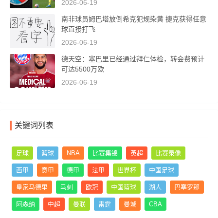
2026-06-19
南非球员姆巴塔放倒希克犯规染黄 捷克获得任意
球直接打飞
2026-06-19
德天空：塞巴里已经通过拜仁体检，转会费预计
可达5500万欧
2026-06-19
关键词列表
足球
篮球
NBA
比赛集锦
英超
比赛录像
西甲
意甲
德甲
法甲
世界杯
中国足球
皇家马德里
马刺
欧冠
中国篮球
湖人
巴塞罗那
阿森纳
中超
曼联
雷霆
曼城
CBA