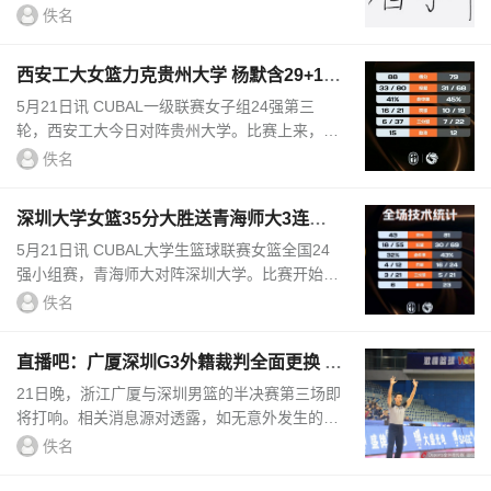
佚名
西安工大女篮力克贵州大学 杨默含29+16
...
胡烨娜28+7 陈奕亦44+5
5月21日讯 CUBAL一级联赛女子组24强第三
轮，西安工大今日对阵贵州大学。比赛上来，西
安工大先拿4分抢下开局，不过贵州大学很快就
佚名
连拿6分完成反超，整个第一节双方...
深圳大学女篮35分大胜送青海师大3连败
李鲁粤17分5板 郭昱辰16分
5月21日讯 CUBAL大学生篮球联赛女篮全国24
强小组赛，青海师大对阵深圳大学。比赛开始，
郭昱辰率先为青海师大首开记录，周亚璇造杀伤
佚名
也为深圳大学拿到首分，随后郭...
直播吧：广厦深圳G3外籍裁判全面更换 中
方裁判余尾
21日晚，浙江广厦与深圳男篮的半决赛第三场即
将打响。相关消息源对透露，如无意外发生的
话，本场比赛的裁判员是外籍裁判：分别来自于
佚名
拉脱维亚与泰国。这两名外籍...