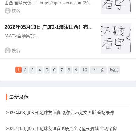
山西 全场录像 ::::::https://sports.cctv.com/2026/
05/13/VIDE2YPKekKPQ6c81aqxxyST260513.s
佚名
html||||||[抖音]05月13日CBA季后赛...
2026年05月13日 广厦2-1淘汰山西！布朗
32分 胡金秋伤退 孙铭徽时隔93天复出
[CCTV全场集锦]...
佚名
1
2
3
4
5
6
7
8
9
10
下一页
尾页
最新录像
2026年08月05日 足球友谊赛 切尔西vs尤文图斯 全场录像
2026年08月05日 足球友谊赛 K联赛全明星vs曼城 全场录像