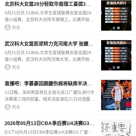
北京科大女篮28分轻取华南理工喜提3连
胜 魏亚秋14分8板6帽
5月21日讯 CUBAL大学生篮球联赛女篮全国24
强小组赛，北京科大对阵华南理工。比赛开始，
宋芃静抢断反击助攻李琛芸上篮为北京科大拿到
佚名
首分，徐可馨三分也为华南理...
武汉科大女篮拒逆转力克河南大学 张媛媛
16+14板 刘思雅25+8+4断
5月21日讯 CUBAL大学生篮球联赛女篮全国24
强小组赛，武汉科大对阵河南大学。比赛开始，
武汉科大上来连续造杀伤打出6-2开局，郑梓含
佚名
和赵唐潼帮助河南大学追平比...
直播吧：李慕豪因跟腱伤病将缺席半决赛
G3
21日晚，深圳男篮将在主场与浙江广厦队进行半
决赛第三场的较量。相关消息源在21日对透露，
此前受伤的深圳男篮中锋李慕豪，由于跟腱伤
佚名
病，将缺席这场以及后边比赛...
2026年05月13日CBA季后赛1/4决赛G3
广厦 - 山西 全场录像
[CCTV]05月13日CBA季后赛1/4决赛G3 广厦 -