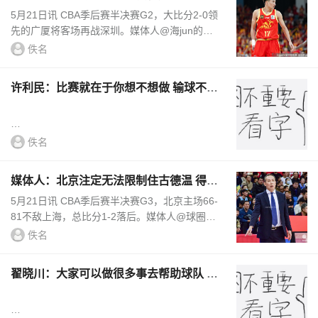
+新伤让他每天都要吃止疼药
5月21日讯 CBA季后赛半决赛G2，大比分2-0领
先的广厦将客场再战深圳。媒体人@海jun的蓝
对此进行前瞻，原文如下：今天广厦对深圳将迎
佚名
来生死战，是广厦3:0横扫对手晋...
许利民：比赛就在于你想不想做 输球不在
于缺人 是意志品质问题
佚名
媒体人：北京注定无法限制住古德温 得调
...
心态做好自己找回G2进攻
5月21日讯 CBA季后赛半决赛G3，北京主场66-
81不敌上海，总比分1-2落后。媒体人@球圈赵
探长对此进行点评，原文如下：昨晚发布会后，
佚名
许利民指导的发言又引起了热议，看...
翟晓川：大家可以做很多事去帮助球队 防
守和篮板都要积极去做