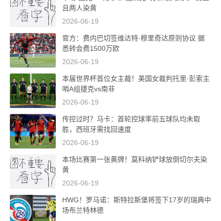
且两人染黄
2026-06-19
官方：费内巴切签维达特·穆里奇达原则协议 据
悉转会费1500万欧
2026-06-19
本届世界杯首位女主裁！美国女裁判托里·彭索主
哨A组捷克vs南非
2026-06-19
传控过时？马卡：首轮控球率前五球队均未取
胜，西班牙需找回速度
2026-06-19
本场比赛第一张黄牌！莫科纳铲球放倒切尔夫染
黄
2026-06-19
HWG！罗马诺：斯特拉斯堡将签下17岁的瑞典中
场布兰特林德