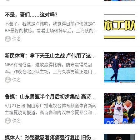
当开玩笑说了啊，这是什么脓包啊...
不是，哥们……这对吗？
不装了，我就是卢伟吹。我觉得目前卢伟就是C
BA最好的教练。看看上场输掉以后，上海队的调
整思路：前两场打完，上海队暴露的最大问题是
佚名
没有第二个持球点，古德温一个...
新民体育：拿下天王山之战 卢伟用了这三
招
NBA有句俗语，进攻赢得比赛，防守赢得总冠
军。昨晚在北京队主场，上海久事男篮正是用一
场铜墙铁壁般的防守大战，拿下了至关重要的天
佚名
王山之战。81比66，大鲨鱼大比分...
鲁媒：山东男篮半个月后初步集结 高诗岩
&陶汉林这个夏天都会续约
5月21日讯 据山东广播电视台体育频道体育新闻
主编夏晓司报道，高诗岩和陶汉林今夏都会和山
东男篮续约。夏晓司发博写道：“山东男篮还在
佚名
假期中，球队半个月后才...
媒体人：孙铭徽忍着疼痛强行复出 旧伤