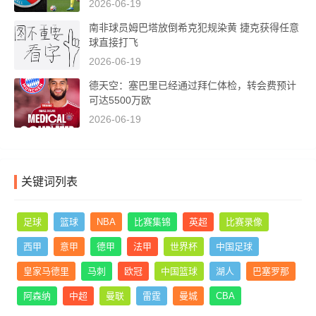
2026-06-19
南非球员姆巴塔放倒希克犯规染黄 捷克获得任意
球直接打飞
2026-06-19
德天空：塞巴里已经通过拜仁体检，转会费预计
可达5500万欧
2026-06-19
关键词列表
足球
篮球
NBA
比赛集锦
英超
比赛录像
西甲
意甲
德甲
法甲
世界杯
中国足球
皇家马德里
马刺
欧冠
中国篮球
湖人
巴塞罗那
阿森纳
中超
曼联
雷霆
曼城
CBA