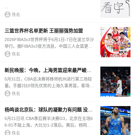
佚名
三篮世界杯名单更新 王丽丽强势加盟
...
2026FIBA3x3世界杯将于6月1日-7日在波兰华沙
举行。据FIBA3x3官方消息，中国三人女篮更新
出战名单，将派出王丽丽替换张王来，最终将派
佚名
出为李文霞、李煜彦、张芷...
新民晚报：今晚，上海男篮迎来最严峻考
验！
5月31日，CBA总决赛将移师杭州进行第三场较
量。手握2比0领先优势的上海久事男篮，客场作
战却将继续面临内线严重减员的困境。面对退无
佚名
可退、坐拥“魔鬼主场”...
杨鸣谈北京队：球队的凝聚力有问题 没有
准备好天王山的强度
5月21日讯 CBA季后赛半决赛G3，北京在主场6
6-81不敌上海，大比分1-2落后。赛后，杨鸣在
直播间谈到了北京队暴露的问题：我们的现在就
佚名