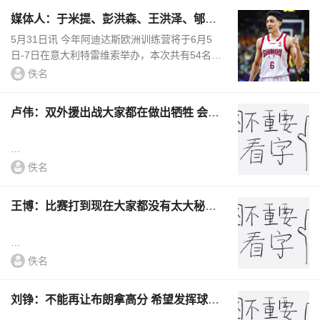
媒体人：于米提、彭洪森、王洪泽、郇思
枫将参加阿迪欧洲训练营
5月31日讯 今年阿迪达斯欧洲训练营将于6月5
日-7日在意大利特雷维索举办，本次共有54名来
自全球的年轻球员参与。媒体人球圈赵探长发文
佚名
写道：“今年参加阿迪达...
卢伟：双外援出战大家都在做出牺牲 会针
对布朗做出布置
佚名
王博：比赛打到现在大家都没有太大秘密
...
主要看场上发挥和执行力
佚名
刘铮：不能再让布朗拿高分 希望发挥球队
...
年轻的优势