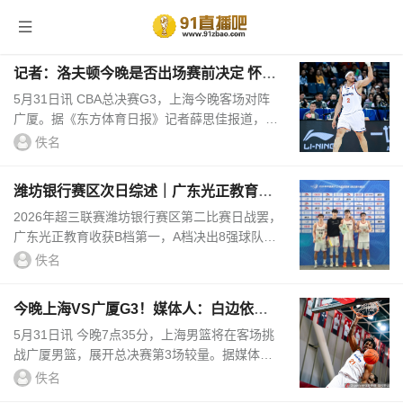
首页
> TAG信息列表 > CBA
记者：洛夫顿今晚是否出场赛前决定 怀特
塞德没有随队来到客场
5月31日讯 CBA总决赛G3，上海今晚客场对阵
广厦。据《东方体育日报》记者薛思佳报道，上
海外援洛夫顿昨晚到了杭州，是否出场赛前决
佚名
定，怀特塞德没有随队来到客场。...
潍坊银行赛区次日综述｜广东光正教育问
鼎B档头名 A档八强出炉
2026年超三联赛潍坊银行赛区第二比赛日战罢，
广东光正教育收获B档第一，A档决出8强球队。
B档球队经过29日小组赛的争夺，成都和众与广
佚名
东光正教育以两连胜斩获小...
今晚上海VS广厦G3！媒体人：白边依旧
缺席 没有出现在踩场训练
5月31日讯 今晚7点35分，上海男篮将在客场挑
战广厦男篮，展开总决赛第3场较量。据媒体人
@三土带刺 报道，怀特塞德本场会继续缺阵。@
佚名
三土带刺 在个人微博上写道：...