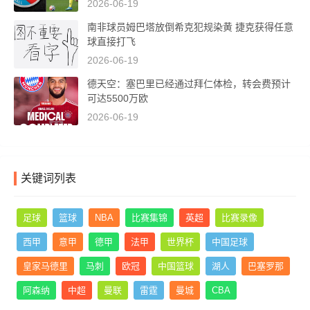
2026-06-19
南非球员姆巴塔放倒希克犯规染黄 捷克获得任意
球直接打飞
2026-06-19
德天空：塞巴里已经通过拜仁体检，转会费预计
可达5500万欧
2026-06-19
关键词列表
足球
篮球
NBA
比赛集锦
英超
比赛录像
西甲
意甲
德甲
法甲
世界杯
中国足球
皇家马德里
马刺
欧冠
中国篮球
湖人
巴塞罗那
阿森纳
中超
曼联
雷霆
曼城
CBA