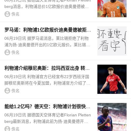
06月19日讯 据德国天空体育记者Florian Pletten
berg消息，利物浦总价1亿欧报价迪奥曼德被莱
比锡拒绝。记者表示，利物浦已正式为扬·迪奥
佚名
曼德提交首份报价：总价...
罗马诺：利物浦1亿欧报价迪奥曼德被拒，
高于1.2亿报价才有可能
06月19日讯 据罗马诺消息，莱比锡拒绝了利物
浦为扬·迪奥曼德开出的1亿欧元报价。莱比锡方
面要价高于1亿欧元，且仍在尝试挽留这名球
佚名
员。据了解，结合球员在世界...
利物浦介绍穆尼奥斯：拉玛西亚出身 转投
皇马奥萨苏纳 现加盟红军
06月19日讯 利物浦官方已经宣布22岁西班牙国
脚穆尼奥斯将在今夏加盟，利物浦官方介绍了这
位新援。出身拉玛西亚穆尼奥斯出生于巴塞罗
佚名
那，2014年至2017年间曾...
能给1.2亿吗？德天空：利物浦计划很快加
价再次报价迪奥曼德
06月19日讯 据德国天空体育记者Florian Pletten
berg最新消息，利物浦此前为扬·迪奥曼德开出
的1亿欧元报价方案遭到拒绝，球队计划很快送
佚名