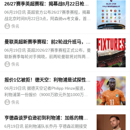
26/27赛季英超赛程：揭幕战8月22日枪手
vs考文垂，首轮纽卡vs红军
06月19日讯 英超官方公布26/27赛季赛程，揭幕
战北京时间8月22日3点，阿森纳vs考文垂，首轮
纽卡vs利物浦。第4轮上演曼市德比，曼联主场
佚名
对阵曼城。最后一轮赛事将在...
曼联英超新赛季赛程：前2轮战升班马，第
4轮曼市德比 第9轮战蓝军
06月19日讯 英超2026/27赛季赛程正式公布，曼
联新赛季每轮对手揭晓，前两轮曼联将对阵两支
升班马，第四轮将迎来曼市德比，第九轮将迎战
佚名
切尔西。曼联2026/27赛季英...
报价1亿被拒！德天空：利物浦是试探性报
价，预计迪奥曼德远超1亿
06月19日讯 据德天空记者Philipp Hinze报道，
利物浦第一份报价（9000万欧元外加1000万欧
元浮动条款）是利物浦最初试探性的出价，1亿
佚名
不足以签下迪奥曼德。记者表示...
亨德森谈罗伯逊初到利物浦：加练的精神
让我看到了他的决心
6月19日讯 前利物浦队长乔丹·亨德森近期接受