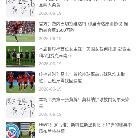
且两人染黄
2026-06-19
官方：费内巴切签维达特·穆里奇达原则协议 据
悉转会费1500万欧
2026-06-19
本届世界杯首位女主裁！美国女裁判托里·彭索主
哨A组捷克vs南非
2026-06-19
传控过时？马卡：首轮控球率前五球队均未取
胜，西班牙需找回速度
2026-06-19
本场比赛第一张黄牌！莫科纳铲球放倒切尔夫染
黄
2026-06-19
HWG！罗马诺：斯特拉斯堡将签下17岁的瑞典中
场布兰特林德