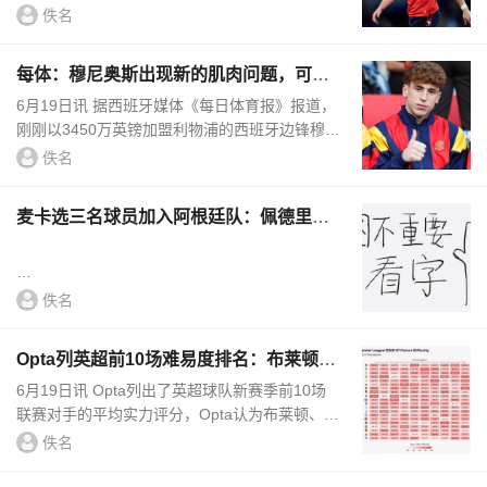
金。这名球员此前一直是纽卡斯尔联队的转会目
佚名
标，The Athletic撰文，...
每体：穆尼奥斯出现新的肌肉问题，可能
缺席剩余两场小组赛
6月19日讯 据西班牙媒体《每日体育报》报道，
刚刚以3450万英镑加盟利物浦的西班牙边锋穆尼
奥斯在国家队恢复期间出现新的肌肉问题，世界
佚名
杯首秀将推迟。穆尼奥...
麦卡选三名球员加入阿根廷队：佩德里、
亚马尔、姆巴佩
佚名
Opta列英超前10场难易度排名：布莱顿、
...
利兹联、利物浦最困难
6月19日讯 Opta列出了英超球队新赛季前10场
联赛对手的平均实力评分，Opta认为布莱顿、利
兹联、利物浦前10场赛程最难，富勒姆最容易。
佚名
Opta列英超前10场比赛难...