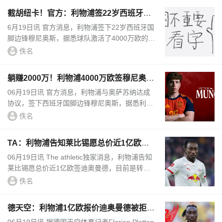
截胡纽卡！官方：利物浦签22岁西班牙国
脚穆尼奥斯，费用4000万欧
6月19日讯 官方消息，利物浦签下22岁西班牙国
脚边锋穆尼奥斯，据悉球队激活了4000万欧的解
约金。利物浦官方表示和穆尼奥斯签署了一份长
佚名
期合同。利物浦官方公...
躺赚2000万！利物浦4000万欧签穆尼奥
斯，皇马获得2000万二转分成
06月19日讯 官方消息，利物浦与奥萨苏纳达成
协议，签下西班牙国脚边锋穆尼奥斯，据悉利物
浦激活了穆尼奥斯4000万欧元的解约金条款，而
佚名
皇马可以获得2000万欧元的分...
TA：利物浦告知莱比锡愿总价近1亿欧签
迪奥曼德，但对方要1.3亿
06月19日讯 The athletic独家消息，利物浦告知
莱比锡愿总价近1亿欧签迪奥曼德，目前是转会
战的领跑队伍。利物浦同时也在考虑其他选择。
佚名
利物浦已加大对莱比锡...
德天空：利物浦1亿欧报价迪奥曼德被拒，
莱比锡只接受超高转会费