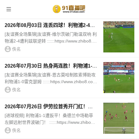
首页
> TAG信息列表 > 利物浦
2026年08月03日 连丢四球！利物浦2-4遭
利兹联逆转 维尔茨钱伯斯破门凯尔凯兹失
[友谊赛全场集锦]友谊赛-维尔茨破门勒温双响 利
误
物浦2-4遭利兹联逆转 ::::::https://www.zhibo8.co
m/zuqiu/2026/0803-9d82ace-svideo.htm||||||[进
佚名
球视频]一样的套路！利兹联...
2026年07月30日 热身两连胜！利物浦1-0
雷克瑟姆 恩古莫哈制胜索博斯洛伊献助攻
[友谊赛全场集锦]友谊赛-恩古莫哈制胜索博助攻
利物浦1-0雷克瑟姆 ::::::https://www.zhibo8.co
m/zuqiu/2026/0730-18e5d0f-svideo.htm||||||[进
佚名
球视频] 利物浦打破僵局！恩古...
2026年07月26日 伊劳拉首秀开门红！利
物浦4-2桑德兰 索博传射建功小基耶萨建
[进球视频] 利物浦1-1遭扳平！桑德兰中场勒菲
功
左脚远射世界波破门！ ::::::https://www.zhibo8.c
om/zuqiu/2026/0726-39dba3c-svideo.htm||||||
佚名
[进球视频] 利物浦1-0先下一城！埃利...