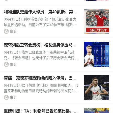
上一份更高的新报价。...
利物浦队史最伟大球员：第49凯斯、第48
米尔纳、第47雷斯贝克
06月19日讯 利物浦官方组织了俱乐部历史百大
球星评选活动，目前公布了第49位吉米·凯斯、
第48位米尔纳、第47位亚历克斯·雷斯贝克。利
佚名
物浦史上最伟大球员—...
德转列后卫转会费榜：格瓦迪奥尔压马奎
尔居首，范赫克位列第18
6月19日讯 热刺已经官宣签下布莱顿中卫范赫
克，《转会市场》也统计了后卫历史转会费榜
单。德转列后卫转会费榜：欧元1. 格瓦迪奥尔，
佚名
莱比锡→曼城，9000万2. 马奎...
荷媒：范德芬和热刺续约陷入停滞，巴萨
和利物浦都希望借机求购
6月19日讯 据《荷兰电讯报》周四晚间报道，巴
塞罗那和利物浦已就托特纳姆热刺的25岁荷兰中
卫米奇·范德芬的转会事宜展开问询。这两家欧
佚名
洲豪门对这位荷兰国...
重磅引援！TA：利物浦已告知莱比锡，愿