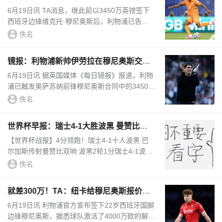
支付8600万镑求购迪奥曼德
6月19日讯 TA消息，继此前以3450万英镑签下
西班牙边锋维克托·穆尼奥斯后，利物浦已告知R
B莱比锡，他们愿意支付约8600万英镑求购年轻
佚名
边锋扬·迪奥曼德。安菲尔...
镜报：利物浦新帅伊劳拉在穆尼奥斯交易
中发挥关键作用
6月19日讯 据英国媒体《每日镜报》报道，利物
浦已触发奥萨苏纳前锋穆尼奥斯合同中的3450万
英镑解约金条款，完成了这位22岁西班牙边锋的
佚名
转会，新帅伊劳拉在这笔...
世界杯早报：瑞士4-1大胜波黑 曼赞比双
响创纪录；捷克1-1南非
【世界杯战报】4分领跑！瑞士4-1十人波黑 巴
尔加斯传射曼赞比双响 波黑2轮1分瑞士4-1波
黑，瑞士4分暂居小组第一。本场曼赞比替补双
佚名
响，扎卡补时点射，巴尔加斯破...
就差300万！TA：纽卡给穆尼奥斯报价为3
700万 反复拉扯最后被截胡
6月19日讯 利物浦官方宣布签下22岁西班牙国脚
边锋穆尼奥斯，据悉球队激活了4000万欧的解约