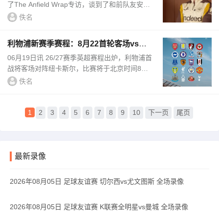
了The Anfield Wrap专访，谈到了和前队友安迪·
罗伯逊的友谊，罗伯逊2017年从赫尔城加盟利物
佚名
浦时，亨德森当时是利...
利物浦新赛季赛程：8月22首轮客场vs纽
卡，明年5月连战切尔西曼城
06月19日讯 26/27赛季英超赛程出炉，利物浦首
战将客场对阵纽卡斯尔，比赛将于北京时间8月2
3日周日23:30进行，末轮坐镇主场迎战伯恩茅
佚名
斯。第1轮，2026年8月23日，利...
1
2
3
4
5
6
7
8
9
10
下一页
尾页
最新录像
2026年08月05日 足球友谊赛 切尔西vs尤文图斯 全场录像
2026年08月05日 足球友谊赛 K联赛全明星vs曼城 全场录像