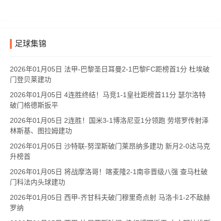
足球集锦
2026年01月05日 法甲-巴黎圣日耳曼2-1巴黎FC距榜首1分 杜埃破
门登贝莱建功
2026年01月05日 4连胜终结！马竞1-1皇社距榜首11分 瑟尔洛特
破门格德斯扳平
2026年01月05日 2连胜！国米3-1博洛尼亚1分领跑 劳塔罗传射泽
林斯基、图拉姆建功
2026年01月05日 沙特联-努涅斯破门莱昂纳多建功 新月2-0达马克
升榜首
2026年01月05日 将战摩洛哥！喀麦隆2-1南非晋级八强 查马杜破
门科法内头球建功
2026年01月05日 西甲-齐甘科夫破门穆里奇点射 马洛卡1-2不敌赫
罗纳