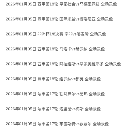
2026年01月05日 西甲第18轮 皇家社会vs马德里竞技 全场录像
2026年01月05日 意甲第18轮 国际米兰vs博洛尼亚 全场录像
2026年01月05日 非洲杯1/8决赛 南非vs喀麦隆 全场录像
2026年01月05日 西甲第18轮 马洛卡vs赫罗纳 全场录像
2026年01月05日 西甲第18轮 阿拉维斯vs皇家奥维耶多 全场录像
2026年01月05日 意甲第18轮 维罗纳vs都灵 全场录像
2026年01月05日 法甲第17轮 勒阿弗尔vs昂热 全场录像
2026年01月05日 法甲第17轮 洛里昂vs梅斯 全场录像
2026年01月05日 法甲第17轮 布雷斯特vs欧塞尔 全场录像