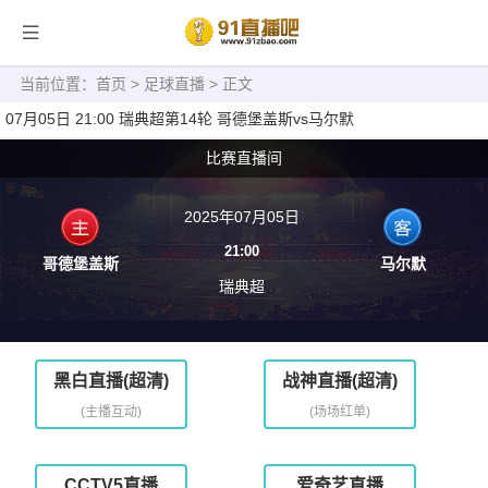
当前位置：
首页
>
足球直播
> 正文
07月05日 21:00 瑞典超第14轮 哥德堡盖斯vs马尔默
比赛直播间
2025年07月05日
21:00
哥德堡盖斯
马尔默
瑞典超
黑白直播(超清)
战神直播(超清)
(主播互动)
(场场红单)
CCTV5直播
爱奇艺直播