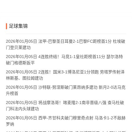
足球集锦
2026年01月05日 法甲-巴黎圣日耳曼2-1巴黎FC距榜首1分 杜埃破
门登贝莱建功
2026年01月05日 4连胜终结！马竞1-1皇社距榜首11分 瑟尔洛特
破门格德斯扳平
2026年01月05日 2连胜！国米3-1博洛尼亚1分领跑 劳塔罗传射泽
林斯基、图拉姆建功
2026年01月05日 沙特联-努涅斯破门莱昂纳多建功 新月2-0达马克
升榜首
2026年01月05日 将战摩洛哥！喀麦隆2-1南非晋级八强 查马杜破
门科法内头球建功
2026年01月05日 西甲-齐甘科夫破门穆里奇点射 马洛卡1-2不敌赫
罗纳