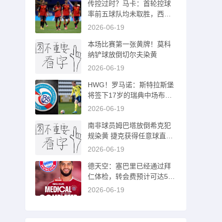
传控过时？马卡：首轮控球
率前五球队均未取胜，西班
牙需找回速度
2026-06-19
本场比赛第一张黄牌！莫科
纳铲球放倒切尔夫染黄
2026-06-19
HWG！罗马诺：斯特拉斯堡
将签下17岁的瑞典中场布兰
特林德
2026-06-19
南非球员姆巴塔放倒希克犯
规染黄 捷克获得任意球直接
打飞
2026-06-19
德天空：塞巴里已经通过拜
仁体检，转会费预计可达550
0万欧
2026-06-19