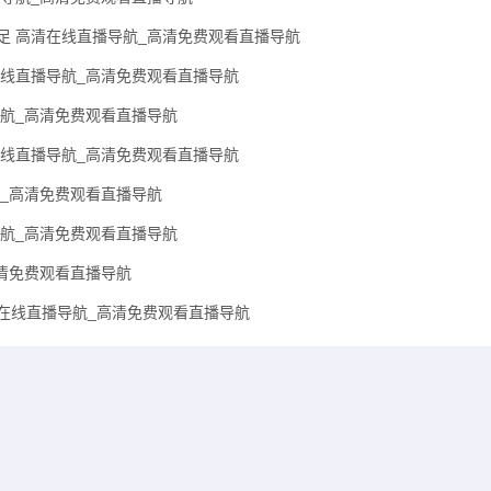
冷夏普女足 高清在线直播导航_高清免费观看直播导航
足 高清在线直播导航_高清免费观看直播导航
线直播导航_高清免费观看直播导航
克 高清在线直播导航_高清免费观看直播导航
直播导航_高清免费观看直播导航
线直播导航_高清免费观看直播导航
航_高清免费观看直播导航
17 高清在线直播导航_高清免费观看直播导航