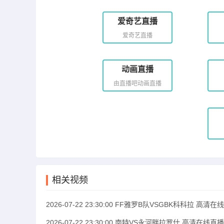
爱奇艺直播
爱奇艺直播
动画直播
由直播吧动画直播
相关视频
2026-07-22 23:30:00 FF雅罗B队VSGBK科科拉
2026-07-22 23:30:00 南特VS永河畔拉罗什 高清