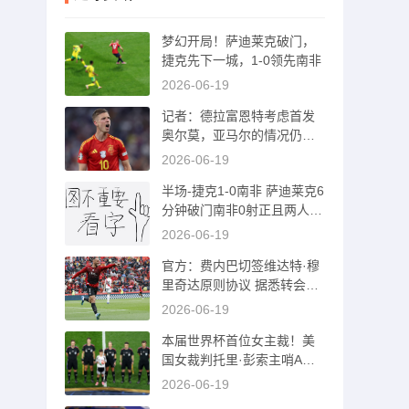
梦幻开局！萨迪莱克破门，
捷克先下一城，1-0领先南非
2026-06-19
记者：德拉富恩特考虑首发
奥尔莫，亚马尔的情况仍待
观察
2026-06-19
半场-捷克1-0南非 萨迪莱克6
分钟破门南非0射正且两人染
黄
2026-06-19
官方：费内巴切签维达特·穆
里奇达原则协议 据悉转会费
1500万欧
2026-06-19
本届世界杯首位女主裁！美
国女裁判托里·彭索主哨A组
捷克vs南非
2026-06-19