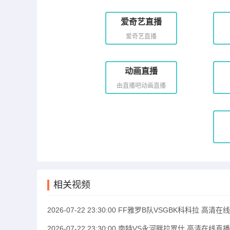
爱奇艺直播
爱奇艺直播
动画直播
由直播吧动画直播
相关视频
2026-07-22 23:30:00 FF雅罗B队VSGBK科科拉
2026-07-22 23:30:00 南特VS永河畔拉罗什 高清