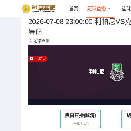
首页
足球直播
篮球
当前位置：
首页
>
足球直播
> 正文
2026-07-08 23:00:00 
导航
足球直播
已结束
利帕尼
黑白直播(超清)
战
(主播互动)