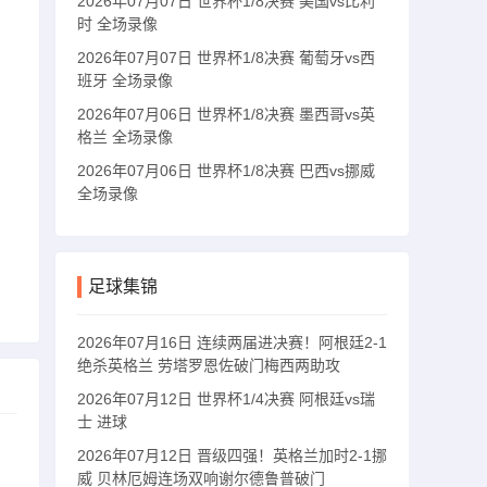
2026年07月07日 世界杯1/8决赛 美国vs比利
时 全场录像
2026年07月07日 世界杯1/8决赛 葡萄牙vs西
班牙 全场录像
2026年07月06日 世界杯1/8决赛 墨西哥vs英
格兰 全场录像
2026年07月06日 世界杯1/8决赛 巴西vs挪威
全场录像
足球集锦
2026年07月16日 连续两届进决赛！阿根廷2-1
绝杀英格兰 劳塔罗恩佐破门梅西两助攻
2026年07月12日 世界杯1/4决赛 阿根廷vs瑞
士 进球
2026年07月12日 晋级四强！英格兰加时2-1挪
威 贝林厄姆连场双响谢尔德鲁普破门