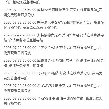
_高清免费观看直播导航
2026-07-22 23:30:00 南特VS永河畔拉罗什 高清在线直播导航_高
清免费观看直播导航
2026-07-22 23:30:00 塞萨洛尼基女足VS耶路撒冷夏普女足 高清在
线直播导航_高清免费观看直播导航
2026-07-22 23:00:00 多特蒙德女足VS美因茨女足 高清在线直播导
航_高清免费观看直播导航
2026-07-22 23:00:00 拉夫桑贾VS纳夫特 高清在线直播导航_高清
免费观看直播导航
2026-07-22 23:00:00 库鲁维奇科坎VS阿尔马雷克 高清在线直播导
航_高清免费观看直播导航
2026-07-22 23:00:00 马沙尔VS纳萨夫 高清在线直播导航_高清免
费观看直播导航
2026-07-22 23:00:00 希尤马VS土勒维克 高清在线直播导航_高清
免费观看直播导航
2026-07-22 23:00:00 兰斯VS亚眠 高清在线直播导航_高清免费观
看直播导航