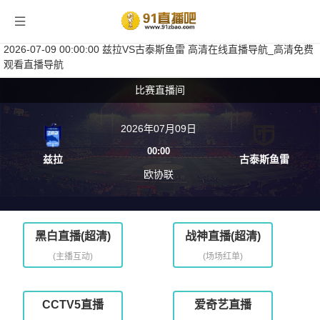
当前位置：
首页
>
足球直播
> 正文
2026-07-09 00:00:00 兹拉VS古泰斯鱼雷 高清在线直播导航_高清免费
观看直播导航
比赛直播间
2026年07月09日
00:00
兹拉
古泰斯鱼雷
欧协联
黑白直播(超清)
战神直播(超清)
(主播互动)
(场场红单)
CCTV5直播
爱奇艺直播