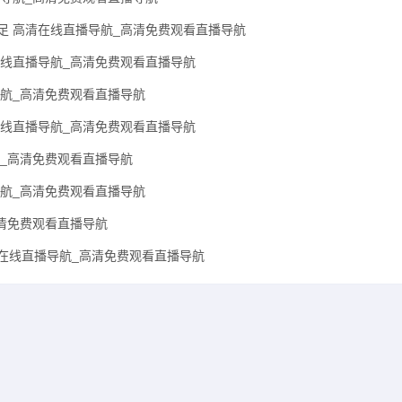
冷夏普女足 高清在线直播导航_高清免费观看直播导航
足 高清在线直播导航_高清免费观看直播导航
线直播导航_高清免费观看直播导航
克 高清在线直播导航_高清免费观看直播导航
直播导航_高清免费观看直播导航
线直播导航_高清免费观看直播导航
航_高清免费观看直播导航
17 高清在线直播导航_高清免费观看直播导航