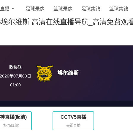
直播
足球录像
篮球录像
足球集锦
篮球集锦
迪弗当日VS埃尔维斯 高清在线直播导航_高清免费观
欧协联
埃尔维斯
2026年07月09日
01:00
神直播(超清)
CCTV5直播
(场场红单)
央视直播