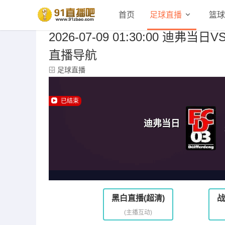
首页
足球直播
篮球
当前位置：
首页
>
足球直播
> 正文
2026-07-09 01:30:00 
直播导航
足球直播
已结束
迪弗当日
黑白直播(超清)
战
(主播互动)