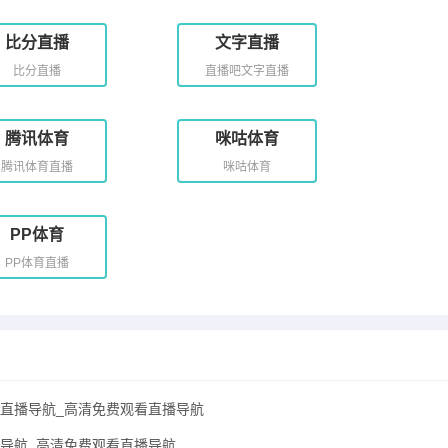
比分直播
文字直播
比分直播
直播吧文字直播
腾讯体育
咪咕体育
腾讯体育直播
咪咕体育
PP体育
PP体育直播
 高清在线直播导航_高清免费观看直播导航
在线直播导航_高清免费观看直播导航