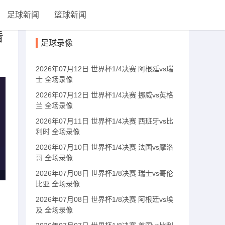
足球新闻
篮球新闻
看
足球录像
2026年07月12日 世界杯1/4决赛 阿根廷vs瑞
士 全场录像
2026年07月12日 世界杯1/4决赛 挪威vs英格
兰 全场录像
2026年07月11日 世界杯1/4决赛 西班牙vs比
利时 全场录像
2026年07月10日 世界杯1/4决赛 法国vs摩洛
哥 全场录像
2026年07月08日 世界杯1/8决赛 瑞士vs哥伦
比亚 全场录像
2026年07月08日 世界杯1/8决赛 阿根廷vs埃
及 全场录像