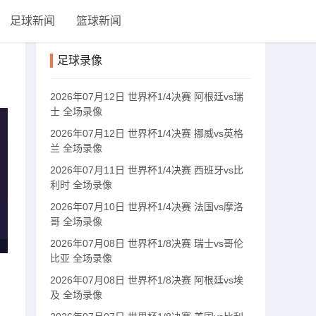
足球新闻
篮球新闻
足球录像
2026年07月12日 世界杯1/4决赛 阿根廷vs瑞
士 全场录像
2026年07月12日 世界杯1/4决赛 挪威vs英格
兰 全场录像
2026年07月11日 世界杯1/4决赛 西班牙vs比
利时 全场录像
2026年07月10日 世界杯1/4决赛 法国vs摩洛
哥 全场录像
2026年07月08日 世界杯1/8决赛 瑞士vs哥伦
比亚 全场录像
2026年07月08日 世界杯1/8决赛 阿根廷vs埃
及 全场录像