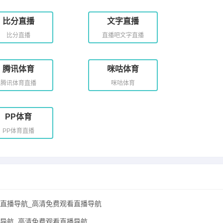
比分直播
文字直播
比分直播
直播吧文字直播
腾讯体育
咪咕体育
腾讯体育直播
咪咕体育
PP体育
PP体育直播
 高清在线直播导航_高清免费观看直播导航
在线直播导航_高清免费观看直播导航