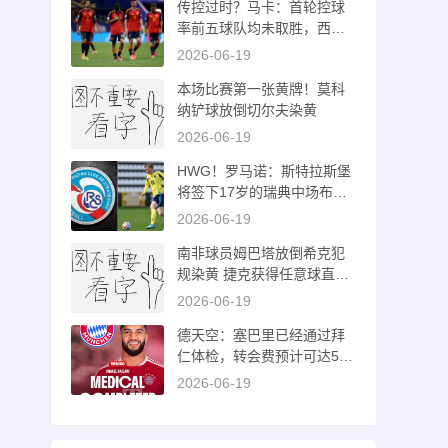
传控过时？马卡：首轮控球
率前五球队均未取胜，西班
牙需找回速度
2026-06-19
本场比赛第一张黄牌！莫科
纳铲球放倒切尔夫染黄
2026-06-19
HWG！罗马诺：斯特拉斯堡
将签下17岁的瑞典中场布兰
特林德
2026-06-19
南非球员姆巴塔放倒希克犯
规染黄 捷克获得任意球直接
打飞
2026-06-19
德天空：塞巴里已经通过拜
仁体检，转会费预计可达550
0万欧
2026-06-19