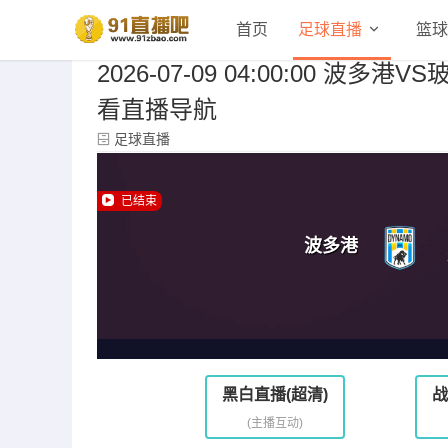
首页
足球直播
篮球
当前位置：
首页
>
足球直播
> 正文
2026-07-09 04:00:00 
看直播导航
足球直播
已结束
波多港
黑白直播(超清)
战
(主播互动)