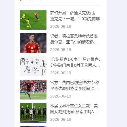
梦幻开局！萨迪莱克破门，
捷克先下一城，1-0领先南非
2026-06-19
记者：德拉富恩特考虑首发
奥尔莫，亚马尔的情况仍待
观察
2026-06-19
半场-捷克1-0南非 萨迪莱克6
分钟破门南非0射正且两人染
黄
2026-06-19
官方：费内巴切签维达特·穆
里奇达原则协议 据悉转会费
1500万欧
2026-06-19
本届世界杯首位女主裁！美
国女裁判托里·彭索主哨A组
捷克vs南非
2026-06-19