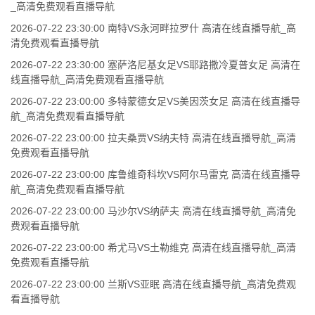
_高清免费观看直播导航
2026-07-22 23:30:00 南特VS永河畔拉罗什 高清在线直播导航_高
清免费观看直播导航
2026-07-22 23:30:00 塞萨洛尼基女足VS耶路撒冷夏普女足 高清在
线直播导航_高清免费观看直播导航
2026-07-22 23:00:00 多特蒙德女足VS美因茨女足 高清在线直播导
航_高清免费观看直播导航
2026-07-22 23:00:00 拉夫桑贾VS纳夫特 高清在线直播导航_高清
免费观看直播导航
2026-07-22 23:00:00 库鲁维奇科坎VS阿尔马雷克 高清在线直播导
航_高清免费观看直播导航
2026-07-22 23:00:00 马沙尔VS纳萨夫 高清在线直播导航_高清免
费观看直播导航
2026-07-22 23:00:00 希尤马VS土勒维克 高清在线直播导航_高清
免费观看直播导航
2026-07-22 23:00:00 兰斯VS亚眠 高清在线直播导航_高清免费观
看直播导航