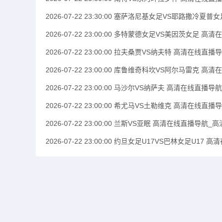
2026-07-22 23:30:00 塞萨洛尼基女足VS耶路撒
2026-07-22 23:00:00 多特蒙德女足VS美因茨女
2026-07-22 23:00:00 拉夫桑贾VS纳夫特 高清在
2026-07-22 23:00:00 库鲁维奇科坎VS阿尔马雷
2026-07-22 23:00:00 马沙尔VS纳萨夫 高清在线
2026-07-22 23:00:00 希尤马VS土勒维克 高清在
2026-07-22 23:00:00 兰斯VS亚眠 高清在线直播导
2026-07-22 23:00:00 约旦女足U17VS巴林女足U