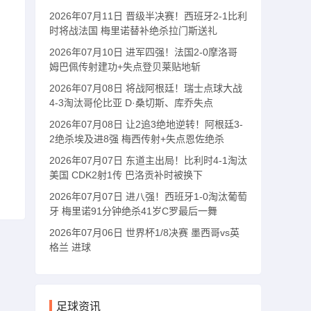
2026年07月11日 晋级半决赛！西班牙2-1比利
时将战法国 梅里诺替补绝杀拉门斯送礼
2026年07月10日 进军四强！法国2-0摩洛哥
姆巴佩传射建功+失点登贝莱贴地斩
2026年07月08日 将战阿根廷！瑞士点球大战
4-3淘汰哥伦比亚 D·桑切斯、库乔失点
2026年07月08日 让2追3绝地逆转！阿根廷3-
2绝杀埃及进8强 梅西传射+失点恩佐绝杀
2026年07月07日 东道主出局！比利时4-1淘汰
美国 CDK2射1传 巴洛贡补时被换下
2026年07月07日 进八强！西班牙1-0淘汰葡萄
牙 梅里诺91分钟绝杀41岁C罗最后一舞
2026年07月06日 世界杯1/8决赛 墨西哥vs英
格兰 进球
足球资讯