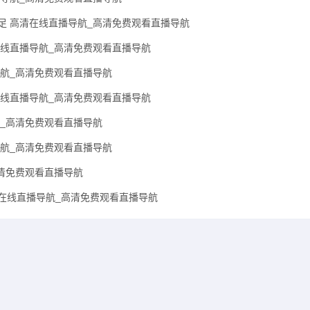
冷夏普女足 高清在线直播导航_高清免费观看直播导航
足 高清在线直播导航_高清免费观看直播导航
线直播导航_高清免费观看直播导航
克 高清在线直播导航_高清免费观看直播导航
直播导航_高清免费观看直播导航
线直播导航_高清免费观看直播导航
航_高清免费观看直播导航
17 高清在线直播导航_高清免费观看直播导航