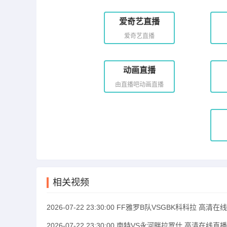
爱奇艺直播
爱奇艺直播
动画直播
由直播吧动画直播
相关视频
2026-07-22 23:30:00 FF雅罗B队VSGBK科科拉
2026-07-22 23:30:00 南特VS永河畔拉罗什 高清