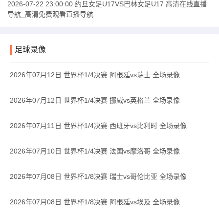
2026-07-22 23:00:00 约旦女足U17VS巴林女足U17 高清在线直播
导航_高清免费观看直播导航
足球录像
2026年07月12日 世界杯1/4决赛 阿根廷vs瑞士 全场录像
2026年07月12日 世界杯1/4决赛 挪威vs英格兰 全场录像
2026年07月11日 世界杯1/4决赛 西班牙vs比利时 全场录像
2026年07月10日 世界杯1/4决赛 法国vs摩洛哥 全场录像
2026年07月08日 世界杯1/8决赛 瑞士vs哥伦比亚 全场录像
2026年07月08日 世界杯1/8决赛 阿根廷vs埃及 全场录像