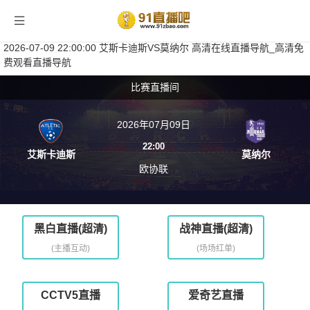
当前位置：
首页
>
足球直播
> 正文
2026-07-09 22:00:00 艾斯卡迪斯VS莫纳尔 高清在线直播导航_高清免
费观看直播导航
比赛直播间
2026年07月09日
22:00
艾斯卡迪斯
莫纳尔
欧协联
黑白直播(超清)
战神直播(超清)
(主播互动)
(场场红单)
CCTV5直播
爱奇艺直播