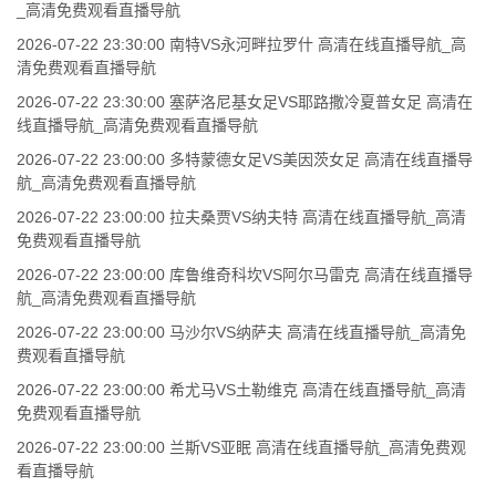
_高清免费观看直播导航
2026-07-22 23:30:00 南特VS永河畔拉罗什 高清在线直播导航_高
清免费观看直播导航
2026-07-22 23:30:00 塞萨洛尼基女足VS耶路撒冷夏普女足 高清在
线直播导航_高清免费观看直播导航
2026-07-22 23:00:00 多特蒙德女足VS美因茨女足 高清在线直播导
航_高清免费观看直播导航
2026-07-22 23:00:00 拉夫桑贾VS纳夫特 高清在线直播导航_高清
免费观看直播导航
2026-07-22 23:00:00 库鲁维奇科坎VS阿尔马雷克 高清在线直播导
航_高清免费观看直播导航
2026-07-22 23:00:00 马沙尔VS纳萨夫 高清在线直播导航_高清免
费观看直播导航
2026-07-22 23:00:00 希尤马VS土勒维克 高清在线直播导航_高清
免费观看直播导航
2026-07-22 23:00:00 兰斯VS亚眠 高清在线直播导航_高清免费观
看直播导航