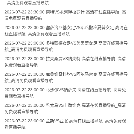
_高清免费观看直播导航
2026-07-22 23:30:00 南特VS永河畔拉罗什 高清在线直播导航_高
清免费观看直播导航
2026-07-22 23:30:00 塞萨洛尼基女足VS耶路撒冷夏普女足 高清在
线直播导航_高清免费观看直播导航
2026-07-22 23:00:00 多特蒙德女足VS美因茨女足 高清在线直播导
航_高清免费观看直播导航
2026-07-22 23:00:00 拉夫桑贾VS纳夫特 高清在线直播导航_高清
免费观看直播导航
2026-07-22 23:00:00 库鲁维奇科坎VS阿尔马雷克 高清在线直播导
航_高清免费观看直播导航
2026-07-22 23:00:00 马沙尔VS纳萨夫 高清在线直播导航_高清免
费观看直播导航
2026-07-22 23:00:00 希尤马VS土勒维克 高清在线直播导航_高清
免费观看直播导航
2026-07-22 23:00:00 兰斯VS亚眠 高清在线直播导航_高清免费观
看直播导航