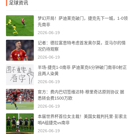
足球资讯
梦幻开局！萨迪莱克破门，捷克先下一城，1-0领
先南非
2026-06-19
记者：德拉富恩特考虑首发奥尔莫，亚马尔的情
况仍待观察
2026-06-19
半场-捷克1-0南非 萨迪莱克6分钟破门南非0射正
且两人染黄
2026-06-19
官方：费内巴切签维达特·穆里奇达原则协议 据
悉转会费1500万欧
2026-06-19
本届世界杯首位女主裁！美国女裁判托里·彭索主
哨A组捷克vs南非
2026-06-19