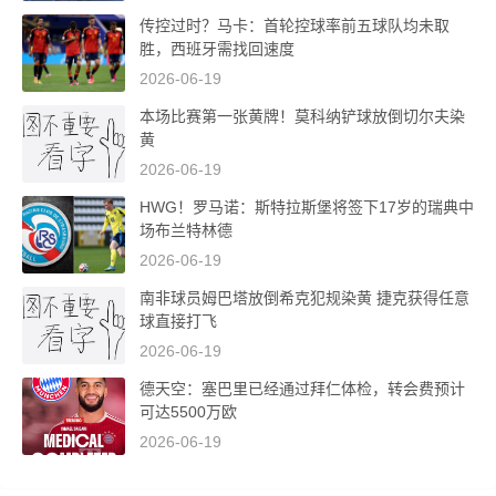
传控过时？马卡：首轮控球率前五球队均未取
胜，西班牙需找回速度
2026-06-19
本场比赛第一张黄牌！莫科纳铲球放倒切尔夫染
黄
2026-06-19
HWG！罗马诺：斯特拉斯堡将签下17岁的瑞典中
场布兰特林德
2026-06-19
南非球员姆巴塔放倒希克犯规染黄 捷克获得任意
球直接打飞
2026-06-19
德天空：塞巴里已经通过拜仁体检，转会费预计
可达5500万欧
2026-06-19