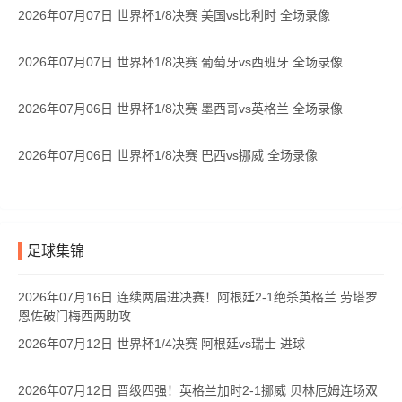
2026年07月07日 世界杯1/8决赛 美国vs比利时 全场录像
2026年07月07日 世界杯1/8决赛 葡萄牙vs西班牙 全场录像
2026年07月06日 世界杯1/8决赛 墨西哥vs英格兰 全场录像
2026年07月06日 世界杯1/8决赛 巴西vs挪威 全场录像
足球集锦
2026年07月16日 连续两届进决赛！阿根廷2-1绝杀英格兰 劳塔罗
恩佐破门梅西两助攻
2026年07月12日 世界杯1/4决赛 阿根廷vs瑞士 进球
2026年07月12日 晋级四强！英格兰加时2-1挪威 贝林厄姆连场双