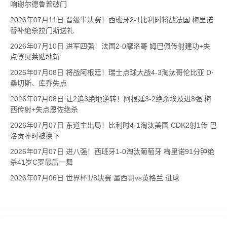
响谢尔德鲁普破门
2026年07月11日 晋级半决赛！西班牙2-1比利时将战法国 梅里诺
替补绝杀拉门斯送礼
2026年07月10日 进军四强！法国2-0摩洛哥 姆巴佩传射建功+失
点登贝莱贴地斩
2026年07月08日 将战阿根廷！瑞士点球大战4-3淘汰哥伦比亚 D·
桑切斯、库乔失点
2026年07月08日 让2追3绝地逆转！阿根廷3-2绝杀埃及进8强 梅
西传射+失点恩佐绝杀
2026年07月07日 东道主出局！比利时4-1淘汰美国 CDK2射1传 巴
洛贡补时被换下
2026年07月07日 进八强！西班牙1-0淘汰葡萄牙 梅里诺91分钟绝
杀41岁C罗最后一舞
2026年07月06日 世界杯1/8决赛 墨西哥vs英格兰 进球