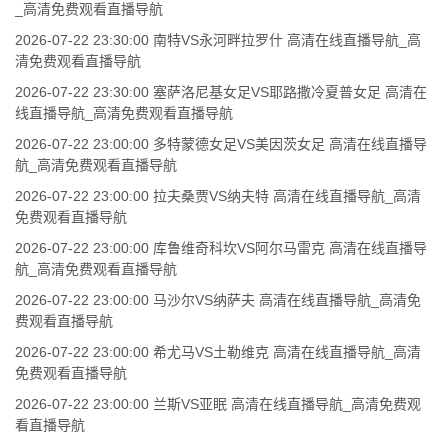
_高清免费观看直播导航
2026-07-22 23:30:00 南特VS永河畔拉罗什 高清在线直播导航_高
清免费观看直播导航
2026-07-22 23:30:00 塞萨洛尼基女足VS耶路撒冷夏普女足 高清在
线直播导航_高清免费观看直播导航
2026-07-22 23:00:00 多特蒙德女足VS美因茨女足 高清在线直播导
航_高清免费观看直播导航
2026-07-22 23:00:00 拉夫桑贾VS纳夫特 高清在线直播导航_高清
免费观看直播导航
2026-07-22 23:00:00 库鲁维奇科坎VS阿尔马雷克 高清在线直播导
航_高清免费观看直播导航
2026-07-22 23:00:00 马沙尔VS纳萨夫 高清在线直播导航_高清免
费观看直播导航
2026-07-22 23:00:00 希尤马VS土勒维克 高清在线直播导航_高清
免费观看直播导航
2026-07-22 23:00:00 兰斯VS亚眠 高清在线直播导航_高清免费观
看直播导航