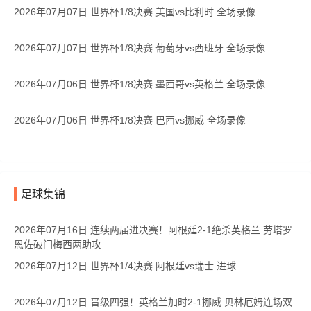
2026年07月07日 世界杯1/8决赛 美国vs比利时 全场录像
2026年07月07日 世界杯1/8决赛 葡萄牙vs西班牙 全场录像
2026年07月06日 世界杯1/8决赛 墨西哥vs英格兰 全场录像
2026年07月06日 世界杯1/8决赛 巴西vs挪威 全场录像
足球集锦
2026年07月16日 连续两届进决赛！阿根廷2-1绝杀英格兰 劳塔罗
恩佐破门梅西两助攻
2026年07月12日 世界杯1/4决赛 阿根廷vs瑞士 进球
2026年07月12日 晋级四强！英格兰加时2-1挪威 贝林厄姆连场双