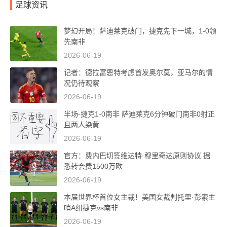
足球资讯
梦幻开局！萨迪莱克破门，捷克先下一城，1-0领
先南非
2026-06-19
记者：德拉富恩特考虑首发奥尔莫，亚马尔的情
况仍待观察
2026-06-19
半场-捷克1-0南非 萨迪莱克6分钟破门南非0射正
且两人染黄
2026-06-19
官方：费内巴切签维达特·穆里奇达原则协议 据
悉转会费1500万欧
2026-06-19
本届世界杯首位女主裁！美国女裁判托里·彭索主
哨A组捷克vs南非
2026-06-19