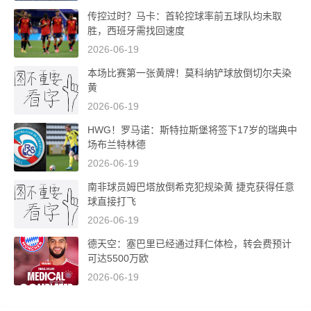
传控过时？马卡：首轮控球率前五球队均未取
胜，西班牙需找回速度
2026-06-19
本场比赛第一张黄牌！莫科纳铲球放倒切尔夫染
黄
2026-06-19
HWG！罗马诺：斯特拉斯堡将签下17岁的瑞典中
场布兰特林德
2026-06-19
南非球员姆巴塔放倒希克犯规染黄 捷克获得任意
球直接打飞
2026-06-19
德天空：塞巴里已经通过拜仁体检，转会费预计
可达5500万欧
2026-06-19