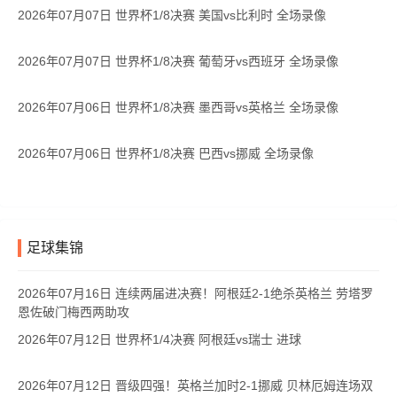
2026年07月07日 世界杯1/8决赛 美国vs比利时 全场录像
2026年07月07日 世界杯1/8决赛 葡萄牙vs西班牙 全场录像
2026年07月06日 世界杯1/8决赛 墨西哥vs英格兰 全场录像
2026年07月06日 世界杯1/8决赛 巴西vs挪威 全场录像
足球集锦
2026年07月16日 连续两届进决赛！阿根廷2-1绝杀英格兰 劳塔罗
恩佐破门梅西两助攻
2026年07月12日 世界杯1/4决赛 阿根廷vs瑞士 进球
2026年07月12日 晋级四强！英格兰加时2-1挪威 贝林厄姆连场双