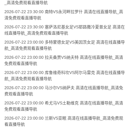
_高清免费观看直播导航
2026-07-22 23:30:00 南特VS永河畔拉罗什 高清在线直播导航_高
清免费观看直播导航
2026-07-22 23:30:00 塞萨洛尼基女足VS耶路撒冷夏普女足 高清在
线直播导航_高清免费观看直播导航
2026-07-22 23:00:00 多特蒙德女足VS美因茨女足 高清在线直播导
航_高清免费观看直播导航
2026-07-22 23:00:00 拉夫桑贾VS纳夫特 高清在线直播导航_高清
免费观看直播导航
2026-07-22 23:00:00 库鲁维奇科坎VS阿尔马雷克 高清在线直播导
航_高清免费观看直播导航
2026-07-22 23:00:00 马沙尔VS纳萨夫 高清在线直播导航_高清免
费观看直播导航
2026-07-22 23:00:00 希尤马VS土勒维克 高清在线直播导航_高清
免费观看直播导航
2026-07-22 23:00:00 兰斯VS亚眠 高清在线直播导航_高清免费观
看直播导航