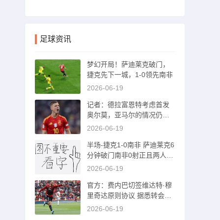
足球资讯
梦幻开局！萨迪莱克破门，
捷克先下一城，1-0领先南非
2026-06-19
记者：德拉富恩特考虑首发
奥尔莫，亚马尔的情况仍待
观察
2026-06-19
半场-捷克1-0南非 萨迪莱克6
分钟破门南非0射正且两人染
黄
2026-06-19
官方：费内巴切签维达特·穆
里奇达原则协议 据悉转会费
1500万欧
2026-06-19