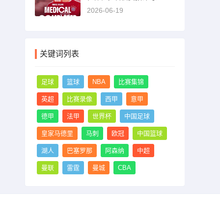
0万欧
2026-06-19
关键词列表
足球
篮球
NBA
比赛集锦
英超
比赛录像
西甲
意甲
德甲
法甲
世界杯
中国足球
皇家马德里
马刺
欧冠
中国篮球
湖人
巴塞罗那
阿森纳
中超
曼联
雷霆
曼城
CBA