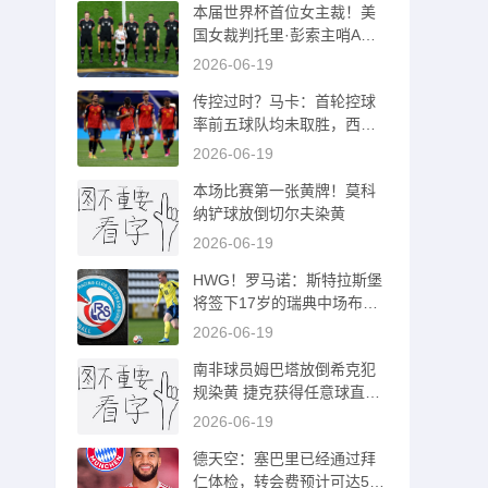
本届世界杯首位女主裁！美
国女裁判托里·彭索主哨A组
捷克vs南非
2026-06-19
传控过时？马卡：首轮控球
率前五球队均未取胜，西班
牙需找回速度
2026-06-19
本场比赛第一张黄牌！莫科
纳铲球放倒切尔夫染黄
2026-06-19
HWG！罗马诺：斯特拉斯堡
将签下17岁的瑞典中场布兰
特林德
2026-06-19
南非球员姆巴塔放倒希克犯
规染黄 捷克获得任意球直接
打飞
2026-06-19
德天空：塞巴里已经通过拜
仁体检，转会费预计可达550