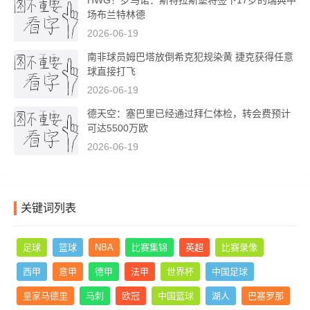
HWG！罗马诺：斯特拉斯堡将签下17岁的瑞典中
场布兰特林德
2026-06-19
南非球员姆巴塔放倒希克犯规染黄 捷克获得任意
球直接打飞
2026-06-19
德天空：塞巴里已经通过拜仁体检，转会费预计
可达5500万欧
2026-06-19
关键词列表
足球
篮球
NBA
比赛集锦
英超
比赛录像
西甲
意甲
德甲
法甲
世界杯
中国足球
皇家马德里
马刺
欧冠
中国篮球
湖人
巴塞罗那