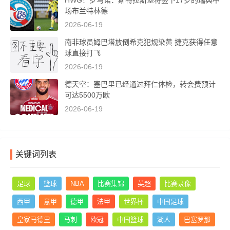
HWG！罗马诺：斯特拉斯堡将签下17岁的瑞典中
场布兰特林德
2026-06-19
南非球员姆巴塔放倒希克犯规染黄 捷克获得任意
球直接打飞
2026-06-19
德天空：塞巴里已经通过拜仁体检，转会费预计
可达5500万欧
2026-06-19
关键词列表
足球
篮球
NBA
比赛集锦
英超
比赛录像
西甲
意甲
德甲
法甲
世界杯
中国足球
皇家马德里
马刺
欧冠
中国篮球
湖人
巴塞罗那