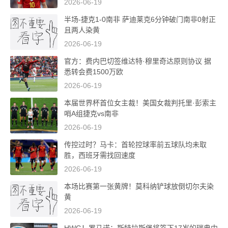
2026-06-19
半场-捷克1-0南非 萨迪莱克6分钟破门南非0射正
且两人染黄
2026-06-19
官方：费内巴切签维达特·穆里奇达原则协议 据
悉转会费1500万欧
2026-06-19
本届世界杯首位女主裁！美国女裁判托里·彭索主
哨A组捷克vs南非
2026-06-19
传控过时？马卡：首轮控球率前五球队均未取
胜，西班牙需找回速度
2026-06-19
本场比赛第一张黄牌！莫科纳铲球放倒切尔夫染
黄
2026-06-19