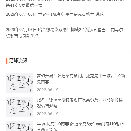
杀41岁C罗最后一舞
2026年07月06日 世界杯1/8决赛 墨西哥vs英格兰 进球
2026年07月06日 哈兰德精彩双响！挪威2-1淘汰五星巴西 内马尔
点射吉马良斯失点
足球资讯
梦幻开局！萨迪莱克破门，捷克先下一城，1-0领
先南非
2026-06-19
记者：德拉富恩特考虑首发奥尔莫，亚马尔的情
况仍待观察
2026-06-19
半场-捷克1-0南非 萨迪莱克6分钟破门南非0射正
且两人染黄