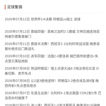
足球集锦
2026年07月12日 世界杯1/4决赛 阿根廷vs瑞士 进球
2026年07月12日 晋级四强！英格兰加时2-1挪威 贝林厄姆连场双
响谢尔德鲁普破门
2026年07月11日 晋级半决赛！西班牙2-1比利时将战法国 梅里诺
替补绝杀拉门斯送礼
2026年07月10日 进军四强！法国2-0摩洛哥 姆巴佩传射建功+失
点登贝莱贴地斩
2026年07月08日 将战阿根廷！瑞士点球大战4-3淘汰哥伦比亚 D·
桑切斯、库乔失点
2026年07月08日 让2追3绝地逆转！阿根廷3-2绝杀埃及进8强 梅
西传射+失点恩佐绝杀
2026年07月07日 东道主出局！比利时4-1淘汰美国 CDK2射1传 巴
洛贡补时被换下
2026年07月07日 进八强！西班牙1-0淘汰葡萄牙 梅里诺91分钟绝