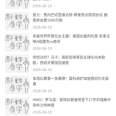
2026-06-19
官方：费内巴切签维达特·穆里奇达原则协议 据
悉转会费1500万欧
2026-06-19
本届世界杯首位女主裁！美国女裁判托里·彭索主
哨A组捷克vs南非
2026-06-19
传控过时？马卡：首轮控球率前五球队均未取
胜，西班牙需找回速度
2026-06-19
本场比赛第一张黄牌！莫科纳铲球放倒切尔夫染
黄
2026-06-19
HWG！罗马诺：斯特拉斯堡将签下17岁的瑞典中
场布兰特林德
2026-06-19