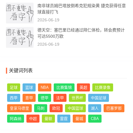
南非球员姆巴塔放倒希克犯规染黄 捷克获得任意
球直接打飞
2026-06-19
德天空：塞巴里已经通过拜仁体检，转会费预计
可达5500万欧
2026-06-19
关键词列表
足球
篮球
NBA
比赛集锦
英超
比赛录像
西甲
意甲
德甲
法甲
世界杯
中国足球
皇家马德里
马刺
欧冠
中国篮球
湖人
巴塞罗那
阿森纳
中超
曼联
雷霆
曼城
CBA