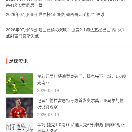
杀41岁C罗最后一舞
2026年07月06日 世界杯1/8决赛 墨西哥vs英格兰 进球
2026年07月06日 哈兰德精彩双响！挪威2-1淘汰五星巴西 内马尔
点射吉马良斯失点
足球资讯
梦幻开局！萨迪莱克破门，捷克先下一城，1-0领
先南非
2026-06-19
记者：德拉富恩特考虑首发奥尔莫，亚马尔的情
况仍待观察
2026-06-19
半场-捷克1-0南非 萨迪莱克6分钟破门南非0射正
且两人染黄