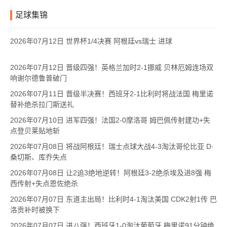
足球集锦
2026年07月12日 世界杯1/4决赛 阿根廷vs瑞士 进球
2026年07月12日 晋级四强！英格兰加时2-1挪威 贝林厄姆连场双
响谢尔德鲁普破门
2026年07月11日 晋级半决赛！西班牙2-1比利时将战法国 梅里诺
替补绝杀拉门斯送礼
2026年07月10日 进军四强！法国2-0摩洛哥 姆巴佩传射建功+失
点登贝莱贴地斩
2026年07月08日 将战阿根廷！瑞士点球大战4-3淘汰哥伦比亚 D·
桑切斯、库乔失点
2026年07月08日 让2追3绝地逆转！阿根廷3-2绝杀埃及进8强 梅
西传射+失点恩佐绝杀
2026年07月07日 东道主出局！比利时4-1淘汰美国 CDK2射1传 巴
洛贡补时被换下
2026年07月07日 进八强！西班牙1-0淘汰葡萄牙 梅里诺91分钟绝