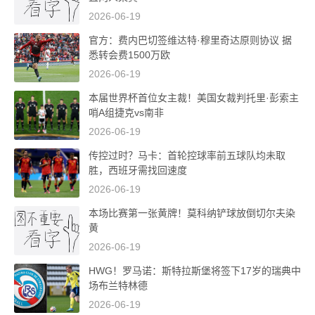
2026-06-19
官方：费内巴切签维达特·穆里奇达原则协议 据
悉转会费1500万欧
2026-06-19
本届世界杯首位女主裁！美国女裁判托里·彭索主
哨A组捷克vs南非
2026-06-19
传控过时？马卡：首轮控球率前五球队均未取
胜，西班牙需找回速度
2026-06-19
本场比赛第一张黄牌！莫科纳铲球放倒切尔夫染
黄
2026-06-19
HWG！罗马诺：斯特拉斯堡将签下17岁的瑞典中
场布兰特林德
2026-06-19