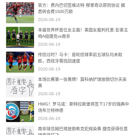
官方：费内巴切签维达特·穆里奇达原则协议 据
悉转会费1500万欧
2026-06-19
本届世界杯首位女主裁！美国女裁判托里·彭索主
哨A组捷克vs南非
2026-06-19
传控过时？马卡：首轮控球率前五球队均未取
胜，西班牙需找回速度
2026-06-19
本场比赛第一张黄牌！莫科纳铲球放倒切尔夫染
黄
2026-06-19
HWG！罗马诺：斯特拉斯堡将签下17岁的瑞典中
场布兰特林德
2026-06-19
南非球员姆巴塔放倒希克犯规染黄 捷克获得任意