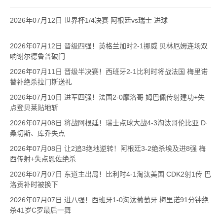
2026年07月12日 世界杯1/4决赛 阿根廷vs瑞士 进球
2026年07月12日 晋级四强！英格兰加时2-1挪威 贝林厄姆连场双
响谢尔德鲁普破门
2026年07月11日 晋级半决赛！西班牙2-1比利时将战法国 梅里诺
替补绝杀拉门斯送礼
2026年07月10日 进军四强！法国2-0摩洛哥 姆巴佩传射建功+失
点登贝莱贴地斩
2026年07月08日 将战阿根廷！瑞士点球大战4-3淘汰哥伦比亚 D·
桑切斯、库乔失点
2026年07月08日 让2追3绝地逆转！阿根廷3-2绝杀埃及进8强 梅
西传射+失点恩佐绝杀
2026年07月07日 东道主出局！比利时4-1淘汰美国 CDK2射1传 巴
洛贡补时被换下
2026年07月07日 进八强！西班牙1-0淘汰葡萄牙 梅里诺91分钟绝
杀41岁C罗最后一舞