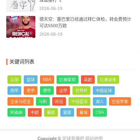
球直接打飞
2026-06-19
德天空：塞巴里已经通过拜仁体检，转会费预计
可达5500万欧
2026-06-19
关键词列表
足球
篮球
NBA
比赛集锦
英超
比赛录像
西甲
意甲
德甲
法甲
世界杯
中国足球
皇家马德里
马刺
欧冠
中国篮球
湖人
巴塞罗那
阿森纳
中超
曼联
雷霆
曼城
CBA
Copyright ©
足球直播吧
网站地图