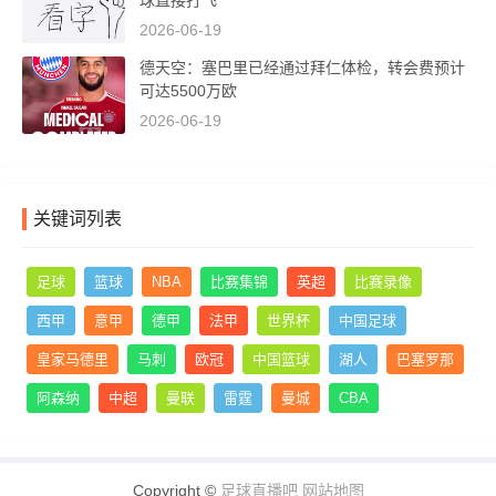
球直接打飞
2026-06-19
德天空：塞巴里已经通过拜仁体检，转会费预计
可达5500万欧
2026-06-19
关键词列表
足球
篮球
NBA
比赛集锦
英超
比赛录像
西甲
意甲
德甲
法甲
世界杯
中国足球
皇家马德里
马刺
欧冠
中国篮球
湖人
巴塞罗那
阿森纳
中超
曼联
雷霆
曼城
CBA
Copyright ©
足球直播吧
网站地图