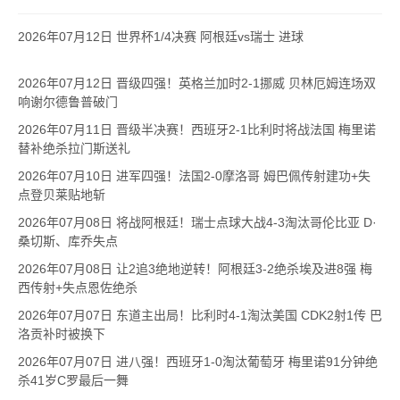
2026年07月12日 世界杯1/4决赛 阿根廷vs瑞士 进球
2026年07月12日 晋级四强！英格兰加时2-1挪威 贝林厄姆连场双
响谢尔德鲁普破门
2026年07月11日 晋级半决赛！西班牙2-1比利时将战法国 梅里诺
替补绝杀拉门斯送礼
2026年07月10日 进军四强！法国2-0摩洛哥 姆巴佩传射建功+失
点登贝莱贴地斩
2026年07月08日 将战阿根廷！瑞士点球大战4-3淘汰哥伦比亚 D·
桑切斯、库乔失点
2026年07月08日 让2追3绝地逆转！阿根廷3-2绝杀埃及进8强 梅
西传射+失点恩佐绝杀
2026年07月07日 东道主出局！比利时4-1淘汰美国 CDK2射1传 巴
洛贡补时被换下
2026年07月07日 进八强！西班牙1-0淘汰葡萄牙 梅里诺91分钟绝
杀41岁C罗最后一舞