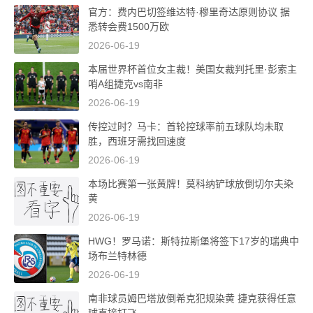
官方：费内巴切签维达特·穆里奇达原则协议 据
悉转会费1500万欧
2026-06-19
本届世界杯首位女主裁！美国女裁判托里·彭索主
哨A组捷克vs南非
2026-06-19
传控过时？马卡：首轮控球率前五球队均未取
胜，西班牙需找回速度
2026-06-19
本场比赛第一张黄牌！莫科纳铲球放倒切尔夫染
黄
2026-06-19
HWG！罗马诺：斯特拉斯堡将签下17岁的瑞典中
场布兰特林德
2026-06-19
南非球员姆巴塔放倒希克犯规染黄 捷克获得任意