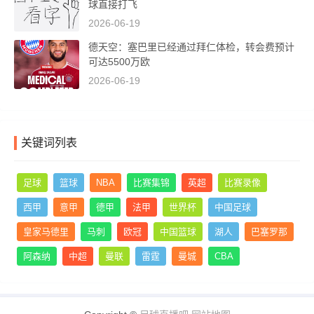
球直接打飞
2026-06-19
德天空：塞巴里已经通过拜仁体检，转会费预计
可达5500万欧
2026-06-19
关键词列表
足球
篮球
NBA
比赛集锦
英超
比赛录像
西甲
意甲
德甲
法甲
世界杯
中国足球
皇家马德里
马刺
欧冠
中国篮球
湖人
巴塞罗那
阿森纳
中超
曼联
雷霆
曼城
CBA