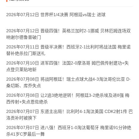
2026年07月12日 世界杯1/4决赛 阿根廷vs瑞士 进球
2026年07月12日 晋级四强！英格兰加时2-1挪威 贝林厄姆连场双
响谢尔德鲁普破门
2026年07月11日 晋级半决赛！西班牙2-1比利时将战法国 梅里诺
替补绝杀拉门斯送礼
2026年07月10日 进军四强！法国2-0摩洛哥 姆巴佩传射建功+失
点登贝莱贴地斩
2026年07月08日 将战阿根廷！瑞士点球大战4-3淘汰哥伦比亚 D·
桑切斯、库乔失点
2026年07月08日 让2追3绝地逆转！阿根廷3-2绝杀埃及进8强 梅
西传射+失点恩佐绝杀
2026年07月07日 东道主出局！比利时4-1淘汰美国 CDK2射1传 巴
洛贡补时被换下
2026年07月07日 进八强！西班牙1-0淘汰葡萄牙 梅里诺91分钟绝
杀41岁C罗最后一舞