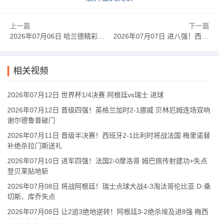
上一篇
下一篇
2026年07月06日 哈兰德精彩双响！挪威2-1淘汰五星巴西 内马尔点射吉马良斯失点
2026年07月07日 进八强！西班牙1-0淘汰葡萄牙 梅里诺91分钟绝杀41岁C罗最后一舞
相关视频
2026年07月12日 世界杯1/4决赛 阿根廷vs瑞士 进球
2026年07月12日 晋级四强！英格兰加时2-1挪威 贝林厄姆连场双响
谢尔德鲁普破门
2026年07月11日 晋级半决赛！西班牙2-1比利时将战法国 梅里诺替
补绝杀拉门斯送礼
2026年07月10日 进军四强！法国2-0摩洛哥 姆巴佩传射建功+失点
登贝莱贴地斩
2026年07月08日 将战阿根廷！瑞士点球大战4-3淘汰哥伦比亚 D·桑
切斯、库乔失点
2026年07月08日 让2追3绝地逆转！阿根廷3-2绝杀埃及进8强 梅西