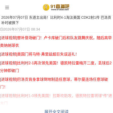
当前位置：
首页
>
足球集锦
> 正文
2026年07月07日 东道主出局！比利时4-1淘汰美国 CDK2射1传 巴洛贡
补时被换下
2026年07月07日 08:34
[进球视频]替补登场破门！卢卡库破门后和队友跳舞庆祝，随后高举
奥纳纳球衣
[进球视频]美国门将马特·弗里兹超巨失误送礼！
[进球视频]比利时2-1再次领先美国！德凯特拉雷梅开二度，丢球后2
分钟即破门
[进球视频]巴洛贡背身拿球倒地制造任意球，蒂尔曼连场任意球破
门！
[进球视频]比利时1-0领先美国！拉斯坎助攻，德凯特拉雷将球“传”进
大门
展开全文阅读