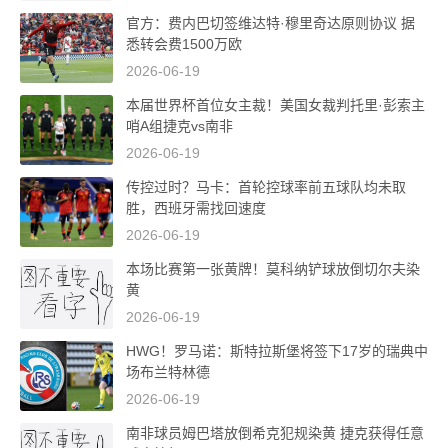
官方：费内巴切签维达特·穆里奇达原则协议 据
悉转会费1500万欧
2026-06-19
本届世界杯首位女主裁！美国女裁判托里·彭索主
哨A组捷克vs南非
2026-06-19
传控过时？马卡：首轮控球率前五球队均未取
胜，西班牙需找回速度
2026-06-19
本场比赛第一张黄牌！莫科纳铲球放倒切尔夫染
黄
2026-06-19
HWG！罗马诺：斯特拉斯堡将签下17岁的瑞典中
场布兰特林德
2026-06-19
南非球员姆巴塔放倒希克犯规染黄 捷克获得任意