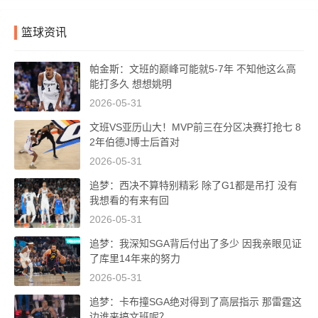
篮球资讯
帕金斯：文班的巅峰可能就5-7年 不知他这么高
能打多久 想想姚明
2026-05-31
文班VS亚历山大！MVP前三在分区决赛打抢七 8
2年伯德J博士后首对
2026-05-31
追梦：西决不算特别精彩 除了G1都是吊打 没有
我想看的有来有回
2026-05-31
追梦：我深知SGA背后付出了多少 因我亲眼见证
了库里14年来的努力
2026-05-31
追梦：卡布撞SGA绝对得到了高层指示 那雷霆这
边谁来搞文班呢？