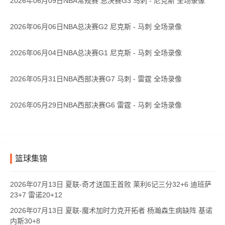
2026年06月09日NBA常规赛 总决赛G3 马刺 - 尼克斯 全场录像
2026年06月06日NBA总决赛G2 尼克斯 - 马刺 全场录像
2026年06月04日NBA总决赛G1 尼克斯 - 马刺 全场录像
2026年05月31日NBA西部决赛G7 马刺 - 雷霆 全场录像
2026年05月29日NBA西部决赛G6 雷霆 - 马刺 全场录像
篮球集锦
2026年07月13日 夏联-奇才送国王首败 莱利6记三分32+6 迪班萨
23+7 雷诺20+12
2026年07月13日 夏联-魔术加时力克开拓者 杨瀚森生病缺阵 基诺
内斯30+8