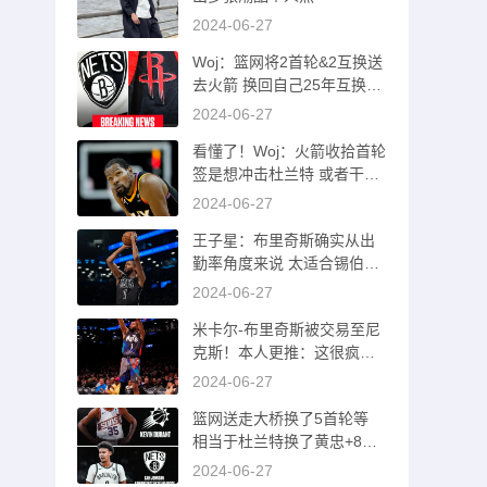
2024-06-27
Woj：篮网将2首轮&2互换送
去火箭 换回自己25年互换和
26首轮
2024-06-27
看懂了！Woj：火箭收拾首轮
签是想冲击杜兰特 或者干一
票大的！
2024-06-27
王子星：布里奇斯确实从出
勤率角度来说 太适合锡伯杜
了吧
2024-06-27
米卡尔-布里奇斯被交易至尼
克斯！本人更推：这很疯狂
哈哈哈
2024-06-27
篮网送走大桥换了5首轮等
相当于杜兰特换了黄忠+8首
轮等资产
2024-06-27