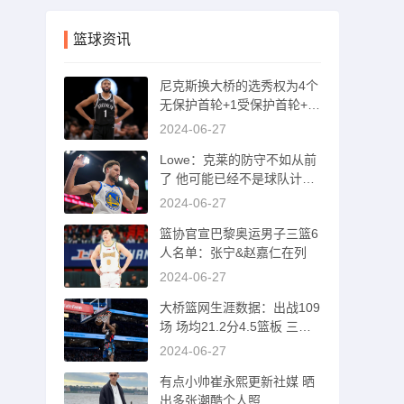
篮球资讯
尼克斯换大桥的选秀权为4个
无保护首轮+1受保护首轮+1
互换+1次轮
2024-06-27
Lowe：克莱的防守不如从前
了 他可能已经不是球队计划
的一部分了
2024-06-27
篮协官宣巴黎奥运男子三篮6
人名单：张宁&赵嘉仁在列
2024-06-27
大桥篮网生涯数据：出战109
场 场均21.2分4.5篮板 三分
命中率37%
2024-06-27
有点小帅崔永熙更新社媒 晒
出多张潮酷个人照