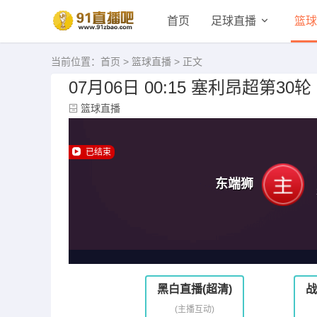
首页
足球直播
篮球
当前位置：
首页
>
篮球直播
> 正文
07月06日 00:15 塞利昂超第3
篮球直播
已结束
东端狮
黑白直播(超清)
战
(主播互动)