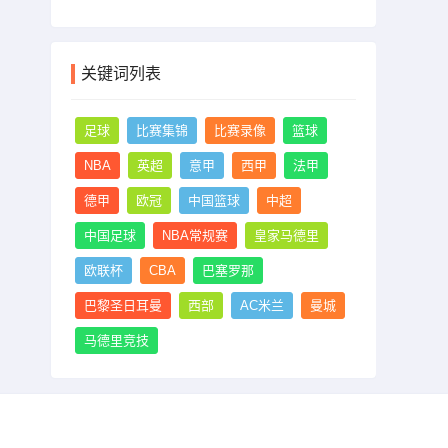
关键词列表
足球
比赛集锦
比赛录像
篮球
NBA
英超
意甲
西甲
法甲
德甲
欧冠
中国篮球
中超
中国足球
NBA常规赛
皇家马德里
欧联杯
CBA
巴塞罗那
巴黎圣日耳曼
西部
AC米兰
曼城
马德里竞技