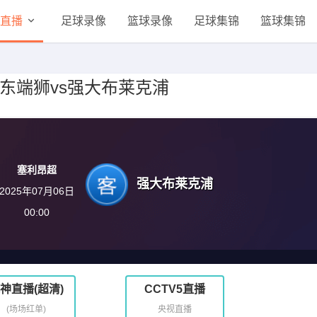
直播
足球录像
篮球录像
足球集锦
篮球集锦
0轮 东端狮vs强大布莱克浦
塞利昂超
强大布莱克浦
2025年07月06日
00:00
神直播(超清)
CCTV5直播
(场场红单)
央视直播