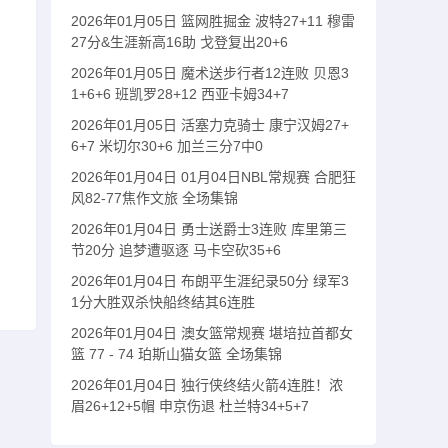
2026年01月05日 篮网胜掘金 波特27+11 穆雷
27分&生涯新高16助 戈登复出20+6
2026年01月05日 魔术送步行者12连败 贝恩3
1+6+6 班凯罗28+12 西亚卡姆34+7
2026年01月05日 活塞力克骑士 康宁汉姆27+
6+7 米切尔30+6 加兰三分7中0
2026年01月04日 01月04日NBL常规赛 合肥狂
风82-77焦作文旅 全场集锦
2026年01月04日 勇士送爵士3连败 库里第三
节20分 追梦遭驱逐 马卡空砍35+6
2026年01月04日 布朗平生涯纪录50分 绿军3
1分大胜双杀快船终结其6连胜
2026年01月04日 澳女篮常规赛 堪培拉首都女
篮 77 - 74 珀斯山猫女篮 全场集锦
2026年01月04日 独行侠终结火箭4连胜！浓
眉26+12+5帽 申京伤退 杜兰特34+5+7