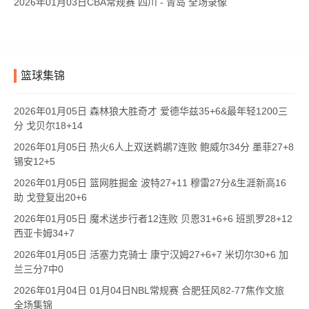
2026年01月03日CBA常规赛 四川 - 青岛 全场录像
篮球集锦
2026年01月05日 森林狼大胜奇才 爱德华兹35+6&最年轻1200三
分 戈贝尔18+14
2026年01月05日 热火6人上双送鹈鹕7连败 鲍威尔34分 墨菲27+8
锡安12+5
2026年01月05日 篮网胜掘金 波特27+11 穆雷27分&生涯新高16
助 戈登复出20+6
2026年01月05日 魔术送步行者12连败 贝恩31+6+6 班凯罗28+12
西亚卡姆34+7
2026年01月05日 活塞力克骑士 康宁汉姆27+6+7 米切尔30+6 加
兰三分7中0
2026年01月04日 01月04日NBL常规赛 合肥狂风82-77焦作文旅
全场集锦