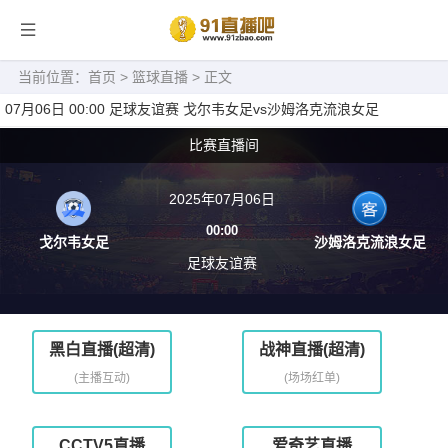
当前位置：
首页
>
篮球直播
> 正文
07月06日 00:00 足球友谊赛 戈尔韦女足vs沙姆洛克流浪女足
比赛直播间
2025年07月06日
00:00
戈尔韦女足
沙姆洛克流浪女足
足球友谊赛
黑白直播(超清)
战神直播(超清)
(主播互动)
(场场红单)
CCTV5直播
爱奇艺直播