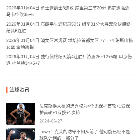
2026年01月04日 勇士送爵士3连败 库里第三节20分 追梦遭驱逐
马卡空砍35+6
2026年01月04日 布朗平生涯纪录50分 绿军31分大胜双杀快船终
结其6连胜
2026年01月04日 澳女篮常规赛 堪培拉首都女篮 77 - 74 珀斯山猫
女篮 全场集锦
2026年01月04日 独行侠终结火箭4连胜！浓眉26+12+5帽 申京伤
退 杜兰特34+5+7
篮球资讯
尼克斯换大桥的选秀权为4个无保护首轮+1受保
护首轮+1互换+1次轮
2024-06-27
Lowe：克莱的防守不如从前了 他可能已经不是
球队计划的一部分了