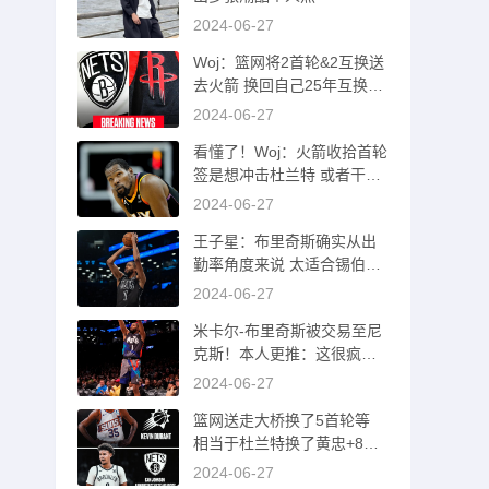
2024-06-27
Woj：篮网将2首轮&2互换送
去火箭 换回自己25年互换和
26首轮
2024-06-27
看懂了！Woj：火箭收拾首轮
签是想冲击杜兰特 或者干一
票大的！
2024-06-27
王子星：布里奇斯确实从出
勤率角度来说 太适合锡伯杜
了吧
2024-06-27
米卡尔-布里奇斯被交易至尼
克斯！本人更推：这很疯狂
哈哈哈
2024-06-27
篮网送走大桥换了5首轮等
相当于杜兰特换了黄忠+8首
轮等资产
2024-06-27