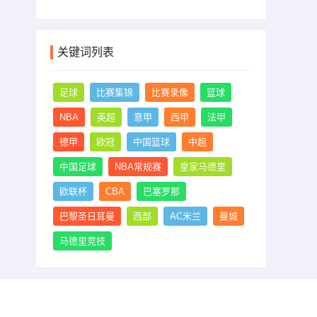
关键词列表
足球
比赛集锦
比赛录像
篮球
NBA
英超
意甲
西甲
法甲
德甲
欧冠
中国篮球
中超
中国足球
NBA常规赛
皇家马德里
欧联杯
CBA
巴塞罗那
巴黎圣日耳曼
西部
AC米兰
曼城
马德里竞技