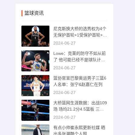
篮球资讯
尼克斯换大桥的选秀权为4个
无保护首轮+1受保护首轮+1
互换+1次轮
2024-06-27
Lowe：克莱的防守不如从前
了 他可能已经不是球队计划
的一部分了
2024-06-27
篮协官宣巴黎奥运男子三篮6
人名单：张宁&赵嘉仁在列
2024-06-27
大桥篮网生涯数据：出战109
场 场均21.2分4.5篮板 三分
命中率37%
2024-06-27
有点小帅崔永熙更新社媒 晒
出多张潮酷个人照