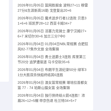
2026年01月05日 篮网胜掘金 波特27+11 穆雷
27分&生涯新高16助 戈登复出20+6
2026年01月05日 魔术送步行者12连败 贝恩3
1+6+6 班凯罗28+12 西亚卡姆34+7
2026年01月05日 活塞力克骑士 康宁汉姆27+
6+7 米切尔30+6 加兰三分7中0
2026年01月04日 01月04日NBL常规赛 合肥狂
风82-77焦作文旅 全场集锦
2026年01月04日 勇士送爵士3连败 库里第三
节20分 追梦遭驱逐 马卡空砍35+6
2026年01月04日 布朗平生涯纪录50分 绿军3
1分大胜双杀快船终结其6连胜
2026年01月04日 澳女篮常规赛 堪培拉首都女
篮 77 - 74 珀斯山猫女篮 全场集锦
2026年01月04日 独行侠终结火箭4连胜！浓
眉26+12+5帽 申京伤退 杜兰特34+5+7