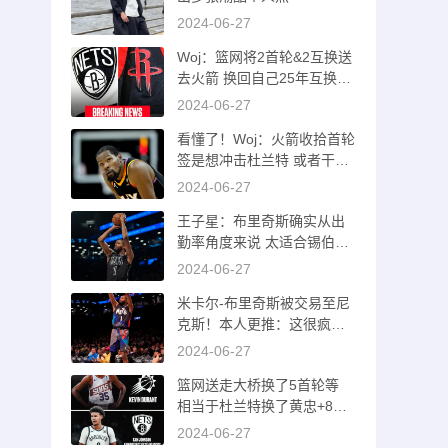
2024-06-27
Woj：篮网将2首轮&2互换送
去火箭 换回自己25年互换和
26首轮
2024-06-27
看懂了！Woj：火箭收拾首轮
签是想冲击杜兰特 或者干一
票大的！
2024-06-27
王子星：布里奇斯确实从出
勤率角度来说 太适合锡伯杜
了吧
2024-06-27
米卡尔-布里奇斯被交易至尼
克斯！本人更推：这很疯狂
哈哈哈
2024-06-27
篮网送走大桥换了5首轮等
相当于杜兰特换了黄忠+8首
轮等资产
2024-06-27