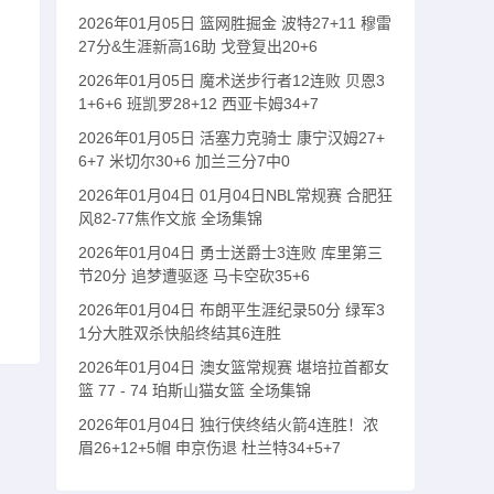
2026年01月05日 篮网胜掘金 波特27+11 穆雷
27分&生涯新高16助 戈登复出20+6
2026年01月05日 魔术送步行者12连败 贝恩3
1+6+6 班凯罗28+12 西亚卡姆34+7
2026年01月05日 活塞力克骑士 康宁汉姆27+
6+7 米切尔30+6 加兰三分7中0
2026年01月04日 01月04日NBL常规赛 合肥狂
风82-77焦作文旅 全场集锦
2026年01月04日 勇士送爵士3连败 库里第三
节20分 追梦遭驱逐 马卡空砍35+6
2026年01月04日 布朗平生涯纪录50分 绿军3
1分大胜双杀快船终结其6连胜
2026年01月04日 澳女篮常规赛 堪培拉首都女
篮 77 - 74 珀斯山猫女篮 全场集锦
2026年01月04日 独行侠终结火箭4连胜！浓
眉26+12+5帽 申京伤退 杜兰特34+5+7