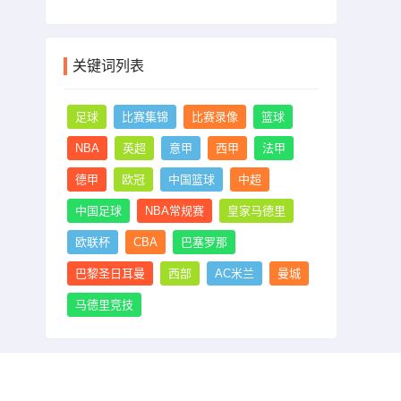
关键词列表
足球
比赛集锦
比赛录像
篮球
NBA
英超
意甲
西甲
法甲
德甲
欧冠
中国篮球
中超
中国足球
NBA常规赛
皇家马德里
欧联杯
CBA
巴塞罗那
巴黎圣日耳曼
西部
AC米兰
曼城
马德里竞技