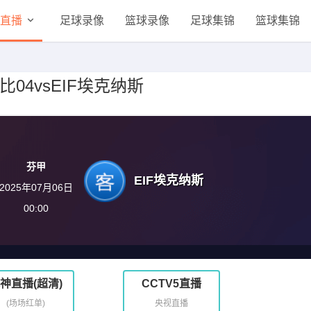
直播
足球录像
篮球录像
足球集锦
篮球集锦
鲁比04vsEIF埃克纳斯
芬甲
EIF埃克纳斯
2025年07月06日
00:00
神直播(超清)
CCTV5直播
(场场红单)
央视直播