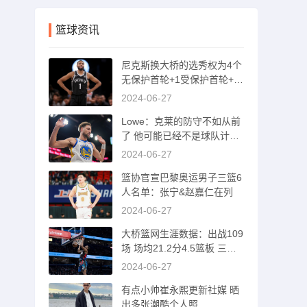
篮球资讯
尼克斯换大桥的选秀权为4个
无保护首轮+1受保护首轮+1
互换+1次轮
2024-06-27
Lowe：克莱的防守不如从前
了 他可能已经不是球队计划
的一部分了
2024-06-27
篮协官宣巴黎奥运男子三篮6
人名单：张宁&赵嘉仁在列
2024-06-27
大桥篮网生涯数据：出战109
场 场均21.2分4.5篮板 三分
命中率37%
2024-06-27
有点小帅崔永熙更新社媒 晒
出多张潮酷个人照