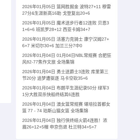
2026年01月05日 篮网胜掘金 波特27+11 穆雷
27分&生涯新高16助 戈登复出20+6
2026年01月05日 魔术送步行者12连败 贝恩3
1+6+6 班凯罗28+12 西亚卡姆34+7
2026年01月05日 活塞力克骑士 康宁汉姆27+
6+7 米切尔30+6 加兰三分7中0
2026年01月04日 01月04日NBL常规赛 合肥狂
风82-77焦作文旅 全场集锦
2026年01月04日 勇士送爵士3连败 库里第三
节20分 追梦遭驱逐 马卡空砍35+6
2026年01月04日 布朗平生涯纪录50分 绿军3
1分大胜双杀快船终结其6连胜
2026年01月04日 澳女篮常规赛 堪培拉首都女
篮 77 - 74 珀斯山猫女篮 全场集锦
2026年01月04日 独行侠终结火箭4连胜！浓
眉26+12+5帽 申京伤退 杜兰特34+5+7