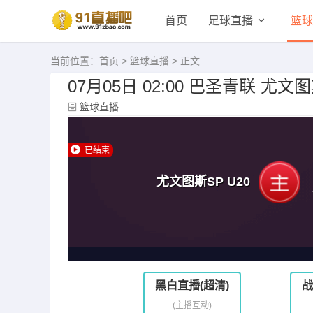
首页
足球直播
篮球
当前位置：
首页
>
篮球直播
> 正文
07月05日 02:00 巴圣青联 尤
篮球直播
已结束
尤文图斯SP U20
黑白直播(超清)
战
(主播互动)