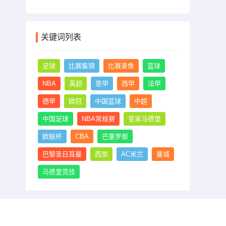
关键词列表
足球
比赛集锦
比赛录像
篮球
NBA
英超
意甲
西甲
法甲
德甲
欧冠
中国篮球
中超
中国足球
NBA常规赛
皇家马德里
欧联杯
CBA
巴塞罗那
巴黎圣日耳曼
西部
AC米兰
曼城
马德里竞技