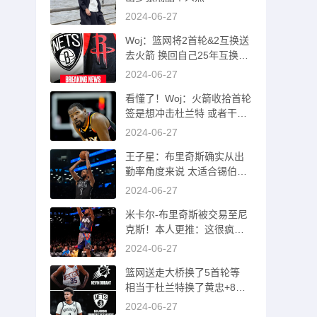
2024-06-27
Woj：篮网将2首轮&2互换送
去火箭 换回自己25年互换和
26首轮
2024-06-27
看懂了！Woj：火箭收拾首轮
签是想冲击杜兰特 或者干一
票大的！
2024-06-27
王子星：布里奇斯确实从出
勤率角度来说 太适合锡伯杜
了吧
2024-06-27
米卡尔-布里奇斯被交易至尼
克斯！本人更推：这很疯狂
哈哈哈
2024-06-27
篮网送走大桥换了5首轮等
相当于杜兰特换了黄忠+8首
轮等资产
2024-06-27