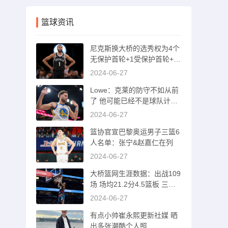
篮球资讯
尼克斯换大桥的选秀权为4个
无保护首轮+1受保护首轮+1
互换+1次轮
2024-06-27
Lowe：克莱的防守不如从前
了 他可能已经不是球队计划
的一部分了
2024-06-27
篮协官宣巴黎奥运男子三篮6
人名单：张宁&赵嘉仁在列
2024-06-27
大桥篮网生涯数据：出战109
场 场均21.2分4.5篮板 三分
命中率37%
2024-06-27
有点小帅崔永熙更新社媒 晒
出多张潮酷个人照