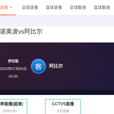
直播
足球录像
篮球录像
足球集锦
篮球集锦
 积诺奥波vs阿比尔
伊拉联
阿比尔
2025年07月05日
00:00
神直播(超清)
CCTV5直播
(场场红单)
央视直播