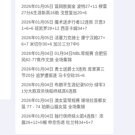
2026年01月05日 篮网胜掘金 波特27+11 穆雷
27分&生涯新高16助 戈登复出20+6
2026年01月05日 魔术送步行者12连败 贝恩3
1+6+6 班凯罗28+12 西亚卡姆34+7
2026年01月05日 活塞力克骑士 康宁汉姆27+
6+7 米切尔30+6 加兰三分7中0
2026年01月04日 01月04日NBL常规赛 合肥狂
风82-77焦作文旅 全场集锦
2026年01月04日 勇士送爵士3连败 库里第三
节20分 追梦遭驱逐 马卡空砍35+6
2026年01月04日 布朗平生涯纪录50分 绿军3
1分大胜双杀快船终结其6连胜
2026年01月04日 澳女篮常规赛 堪培拉首都女
篮 77 - 74 珀斯山猫女篮 全场集锦
2026年01月04日 独行侠终结火箭4连胜！浓
眉26+12+5帽 申京伤退 杜兰特34+5+7