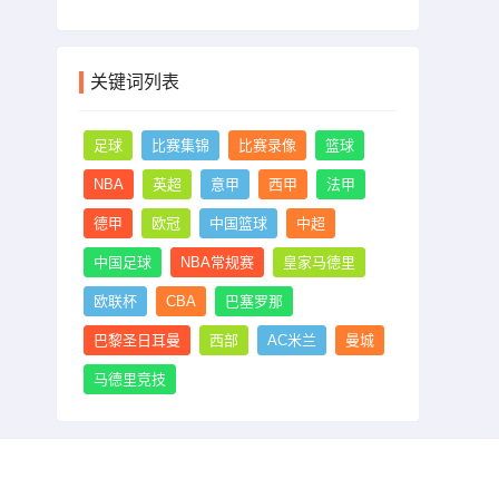
关键词列表
足球
比赛集锦
比赛录像
篮球
NBA
英超
意甲
西甲
法甲
德甲
欧冠
中国篮球
中超
中国足球
NBA常规赛
皇家马德里
欧联杯
CBA
巴塞罗那
巴黎圣日耳曼
西部
AC米兰
曼城
马德里竞技