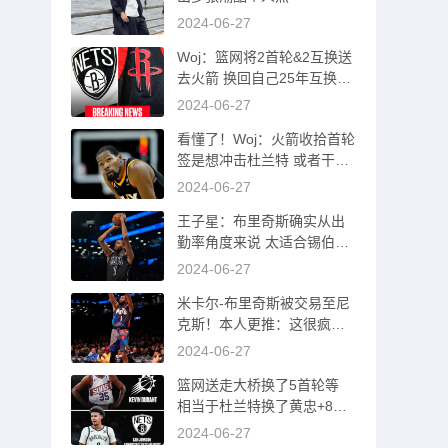
2024-06-27
Woj：篮网将2首轮&2互换送
去火箭 换回自己25年互换和
26首轮
2024-06-27
看懂了！Woj：火箭收拾首轮
签是想冲击杜兰特 或者干一
票大的！
2024-06-27
王子星：布里奇斯确实从出
勤率角度来说 太适合锡伯杜
了吧
2024-06-27
米卡尔-布里奇斯被交易至尼
克斯！本人更推：这很疯狂
哈哈哈
2024-06-27
篮网送走大桥换了5首轮等
相当于杜兰特换了黄忠+8首
轮等资产
2024-06-27