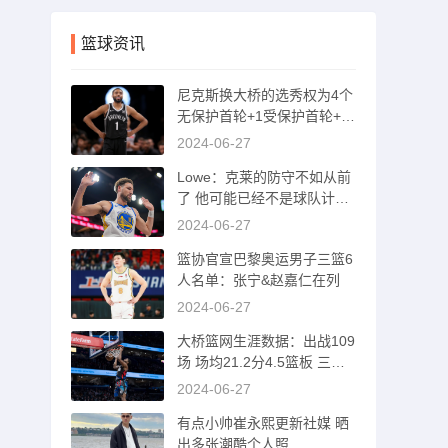
篮球资讯
尼克斯换大桥的选秀权为4个
无保护首轮+1受保护首轮+1
互换+1次轮
2024-06-27
Lowe：克莱的防守不如从前
了 他可能已经不是球队计划
的一部分了
2024-06-27
篮协官宣巴黎奥运男子三篮6
人名单：张宁&赵嘉仁在列
2024-06-27
大桥篮网生涯数据：出战109
场 场均21.2分4.5篮板 三分
命中率37%
2024-06-27
有点小帅崔永熙更新社媒 晒
出多张潮酷个人照