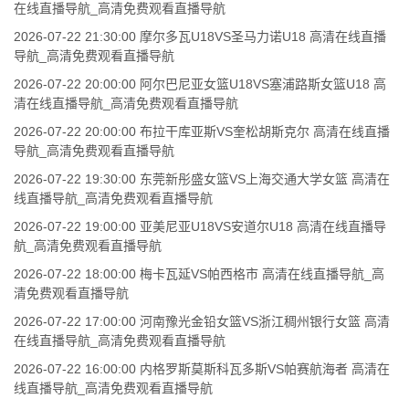
在线直播导航_高清免费观看直播导航
2026-07-22 21:30:00 摩尔多瓦U18VS圣马力诺U18 高清在线直播
导航_高清免费观看直播导航
2026-07-22 20:00:00 阿尔巴尼亚女篮U18VS塞浦路斯女篮U18 高
清在线直播导航_高清免费观看直播导航
2026-07-22 20:00:00 布拉干库亚斯VS奎松胡斯克尔 高清在线直播
导航_高清免费观看直播导航
2026-07-22 19:30:00 东莞新彤盛女篮VS上海交通大学女篮 高清在
线直播导航_高清免费观看直播导航
2026-07-22 19:00:00 亚美尼亚U18VS安道尔U18 高清在线直播导
航_高清免费观看直播导航
2026-07-22 18:00:00 梅卡瓦延VS帕西格市 高清在线直播导航_高
清免费观看直播导航
2026-07-22 17:00:00 河南豫光金铅女篮VS浙江稠州银行女篮 高清
在线直播导航_高清免费观看直播导航
2026-07-22 16:00:00 内格罗斯莫斯科瓦多斯VS帕赛航海者 高清在
线直播导航_高清免费观看直播导航