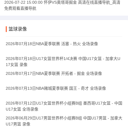
2026-07-22 15:00:00 怀伊VS奥塔哥掘金 高清在线直播导航_高清
免费观看直播导航
篮球录像
2026年07月18日NBA夏季联赛 活塞 - 热火 全场录像
2026年07月18日U17女篮世界杯1/4决赛 中国U17女篮 - 加拿大U
17女篮 录像
2026年07月17日NBA夏季联赛 开拓者 - 掘金 全场录像
2026年07月13日NBA赌城夏季联赛 国王 - 奇才 全场录像
2026年07月12日U17女篮世界杯小组赛B组 墨西哥U17女篮 - 中国
U17女篮 全场录像
2026年06月29日U17男篮世界杯小组赛B组 中国U17男篮 - 加拿大
U17男篮 录像