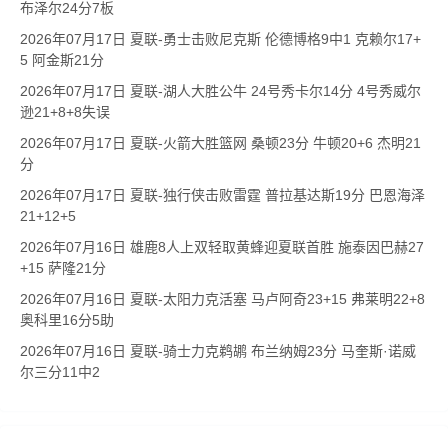
布泽尔24分7板
2026年07月17日 夏联-勇士击败尼克斯 伦德博格9中1 克赖尔17+
5 阿金斯21分
2026年07月17日 夏联-湖人大胜公牛 24号秀卡尔14分 4号秀威尔
逊21+8+8失误
2026年07月17日 夏联-火箭大胜篮网 桑顿23分 牛顿20+6 杰明21
分
2026年07月17日 夏联-独行侠击败雷霆 普拉基达斯19分 巴恩海泽
21+12+5
2026年07月16日 雄鹿8人上双轻取黄蜂迎夏联首胜 施泰因巴赫27
+15 萨隆21分
2026年07月16日 夏联-太阳力克活塞 马卢阿奇23+15 弗莱明22+8
奥科里16分5助
2026年07月16日 夏联-骑士力克鹈鹕 布兰纳姆23分 马奎斯·诺威
尔三分11中2