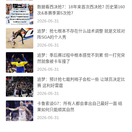
数据看西决抢7：18年来首次西决抢7 历史第160
次&本赛季第5次抢7
2026-05-31
追梦：抢七根本不存在什么战术调整 就是文班对
阵SGA的个人秀
2026-05-31
追梦：季后赛过程中根本感觉不到累 但一打完突
然就像被卡车撞了
2026-05-31
追梦：预计抢七裁判哨子会松一些 让球员决定比
赛 这利好雷霆
2026-05-31
卡鲁索谈G7：所有人都会拿出自己最好一面 结
果如何只能顺其自然
2026-05-31