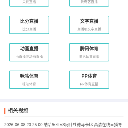
央视直播
爱奇艺直播
比分直播
文字直播
比分直播
直播吧文字直播
动画直播
腾讯体育
由直播吧动画直播
腾讯体育直播
咪咕体育
PP体育
咪咕体育
PP体育直播
相关视频
2026-06-08 23:25:00 纳哈里亚VS阿什杜德马卡比 高清在线直播导