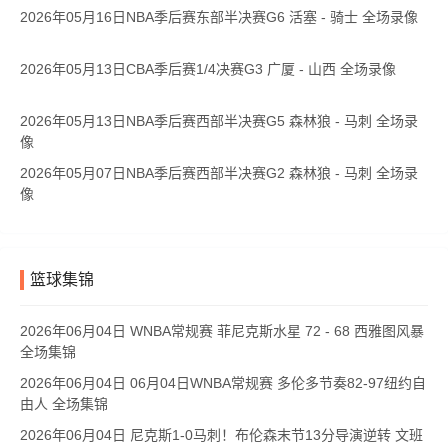
2026年05月16日NBA季后赛东部半决赛G6 活塞 - 骑士 全场录像
2026年05月13日CBA季后赛1/4决赛G3 广厦 - 山西 全场录像
2026年05月13日NBA季后赛西部半决赛G5 森林狼 - 马刺 全场录
像
2026年05月07日NBA季后赛西部半决赛G2 森林狼 - 马刺 全场录
像
篮球集锦
2026年06月04日 WNBA常规赛 菲尼克斯水星 72 - 68 西雅图风暴
全场集锦
2026年06月04日 06月04日WNBA常规赛 多伦多节奏82-97纽约自
由人 全场集锦
2026年06月04日 尼克斯1-0马刺！布伦森末节13分导演逆转 文班