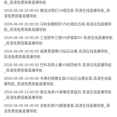
航_高清免费观看直播导航
2026-06-08 20:00:00 雅加达明灯VS德瓦联 高清在线直播导航_高
清免费观看直播导航
2026-06-08 20:00:00 马利金娜鞋匠VS比南拉古纳 高清在线直播导
航_高清免费观看直播导航
2026-06-08 18:00:00 三宝颜布兰德VS伊莫斯SV 高清在线直播导航
_高清免费观看直播导航
2026-06-08 18:00:00 威弗莱猎鹰VS钻石谷鹰 高清在线直播导航_
高清免费观看直播导航
2026-06-08 16:00:00 巴科洛德土蕃VS帕西格市 高清在线直播导航
_高清免费观看直播导航
2026-06-08 16:00:00 韦弗利猎鹰女篮VS钻石谷鹰女篮 高清在线直
播导航_高清免费观看直播导航
2026-06-08 13:00:00 普吉海浪VS素攀武里猛犸 高清在线直播导航
_高清免费观看直播导航
2026-06-08 08:30:00 洛斯利昂VS康塞普森 高清在线直播导航_高
清免费观看直播导航