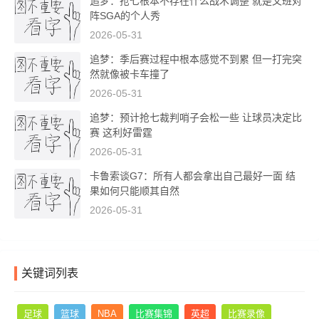
追梦：抢七根本不存在什么战术调整 就是文班对
阵SGA的个人秀
2026-05-31
追梦：季后赛过程中根本感觉不到累 但一打完突
然就像被卡车撞了
2026-05-31
追梦：预计抢七裁判哨子会松一些 让球员决定比
赛 这利好雷霆
2026-05-31
卡鲁索谈G7：所有人都会拿出自己最好一面 结
果如何只能顺其自然
2026-05-31
关键词列表
足球
篮球
NBA
比赛集锦
英超
比赛录像