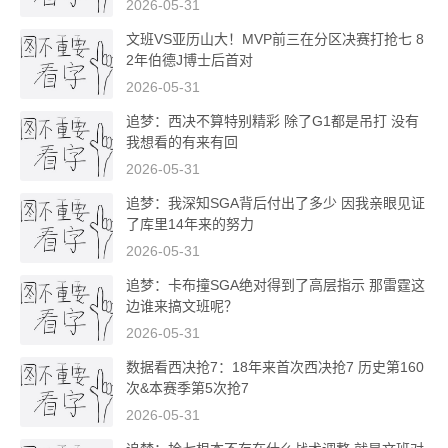
2026-05-31
文班VS亚历山大！MVP前三在分区决赛打抢七 8
2年伯德J博士后首对
2026-05-31
追梦：西决不算特别精彩 除了G1都是吊打 没有
我想看的有来有回
2026-05-31
追梦：我深知SGA背后付出了多少 因我亲眼见证
了库里14年来的努力
2026-05-31
追梦：卡布撞SGA绝对得到了高层指示 那雷霆这
边谁来搞文班呢？
2026-05-31
数据看西决抢7：18年来首次西决抢7 历史第160
次&本赛季第5次抢7
2026-05-31