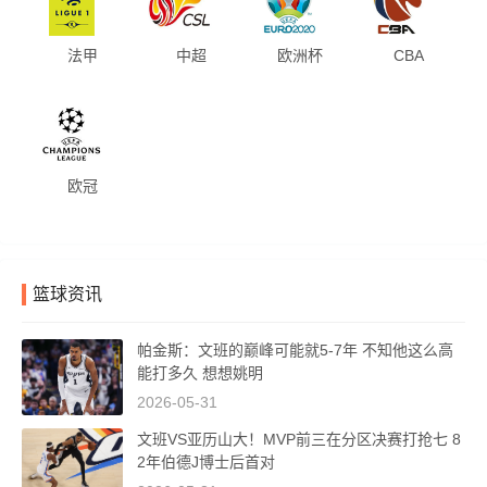
法甲
中超
欧洲杯
CBA
欧冠
篮球资讯
帕金斯：文班的巅峰可能就5-7年 不知他这么高
能打多久 想想姚明
2026-05-31
文班VS亚历山大！MVP前三在分区决赛打抢七 8
2年伯德J博士后首对