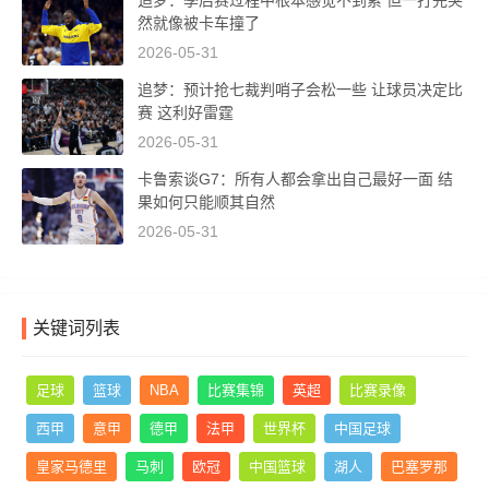
追梦：季后赛过程中根本感觉不到累 但一打完突
然就像被卡车撞了
2026-05-31
追梦：预计抢七裁判哨子会松一些 让球员决定比
赛 这利好雷霆
2026-05-31
卡鲁索谈G7：所有人都会拿出自己最好一面 结
果如何只能顺其自然
2026-05-31
关键词列表
足球
篮球
NBA
比赛集锦
英超
比赛录像
西甲
意甲
德甲
法甲
世界杯
中国足球
皇家马德里
马刺
欧冠
中国篮球
湖人
巴塞罗那