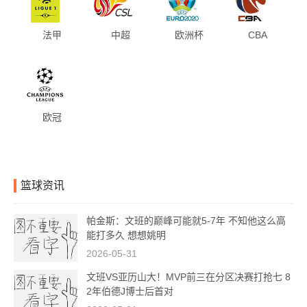
法甲
中超
欧洲杯
CBA
欧冠
篮球资讯
帕金斯：文班的巅峰可能就5-7年 不知他这么高
能打多久 想想姚明
2026-05-31
文班VS亚历山大！MVP前三在分区决赛打抢七 8
2年伯德J博士后首对