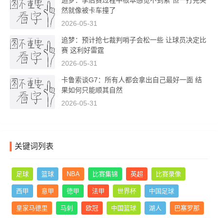
追梦：季后赛过程中根本感觉不到累 但一打完突
然就像被卡车撞了
2026-05-31
追梦：预计抢七裁判哨子会松一些 让球员决定比
赛 这利好雷霆
2026-05-31
卡鲁索谈G7：所有人都会拿出自己最好一面 结
果如何只能顺其自然
2026-05-31
关键词列表
足球
篮球
NBA
比赛集锦
英超
比赛录像
西甲
意甲
德甲
法甲
世界杯
中国足球
皇家马德里
马刺
欧冠
中国篮球
湖人
巴塞罗那